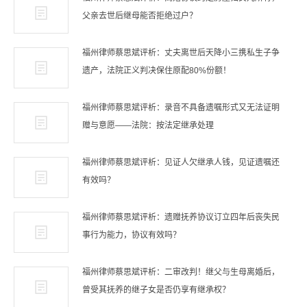
父亲去世后继母能否拒绝过户？
福州律师蔡思斌评析：丈夫离世后天降小三携私生子争
遗产，法院正义判决保住原配80%份额！
福州律师蔡思斌评析：录音不具备遗嘱形式又无法证明
赠与意愿——法院：按法定继承处理
福州律师蔡思斌评析：见证人欠继承人钱，见证遗嘱还
有效吗？
福州律师蔡思斌评析：遗赠抚养协议订立四年后丧失民
事行为能力，协议有效吗？
福州律师蔡思斌评析：二审改判！继父与生母离婚后，
曾受其抚养的继子女是否仍享有继承权？