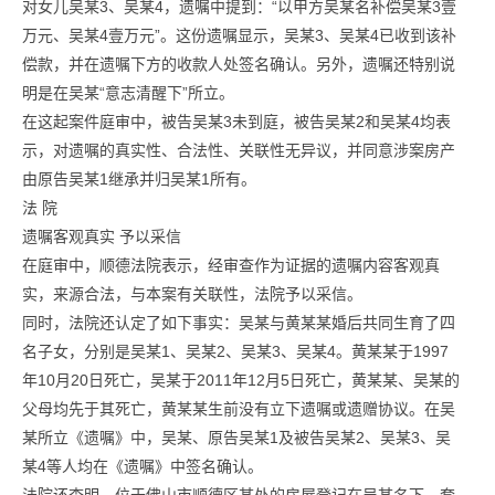
对女儿吴某3、吴某4，遗嘱中提到：“以甲方吴某名补偿吴某3壹
万元、吴某4壹万元”。这份遗嘱显示，吴某3、吴某4已收到该补
偿款，并在遗嘱下方的收款人处签名确认。另外，遗嘱还特别说
明是在吴某“意志清醒下”所立。
在这起案件庭审中，被告吴某3未到庭，被告吴某2和吴某4均表
示，对遗嘱的真实性、合法性、关联性无异议，并同意涉案房产
由原告吴某1继承并归吴某1所有。
法 院
遗嘱客观真实 予以采信
在庭审中，顺德法院表示，经审查作为证据的遗嘱内容客观真
实，来源合法，与本案有关联性，法院予以采信。
同时，法院还认定了如下事实：吴某与黄某某婚后共同生育了四
名子女，分别是吴某1、吴某2、吴某3、吴某4。黄某某于1997
年10月20日死亡，吴某于2011年12月5日死亡，黄某某、吴某的
父母均先于其死亡，黄某某生前没有立下遗嘱或遗赠协议。在吴
某所立《遗嘱》中，吴某、原告吴某1及被告吴某2、吴某3、吴
某4等人均在《遗嘱》中签名确认。