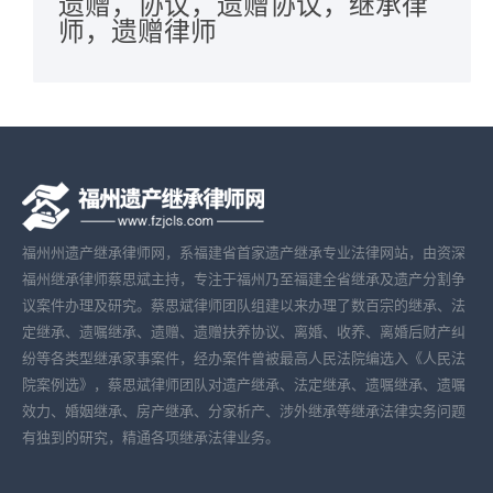
遗赠，协议，遗赠协议，继承律
师，遗赠律师
福州州遗产继承律师网，系福建省首家遗产继承专业法律网站，由资深
福州继承律师蔡思斌主持，专注于福州乃至福建全省继承及遗产分割争
议案件办理及研究。蔡思斌律师团队组建以来办理了数百宗的继承、法
定继承、遗嘱继承、遗赠、遗赠扶养协议、离婚、收养、离婚后财产纠
纷等各类型继承家事案件，经办案件曾被最高人民法院编选入《人民法
院案例选》，蔡思斌律师团队对遗产继承、法定继承、遗嘱继承、遗嘱
效力、婚姻继承、房产继承、分家析产、涉外继承等继承法律实务问题
有独到的研究，精通各项继承法律业务。