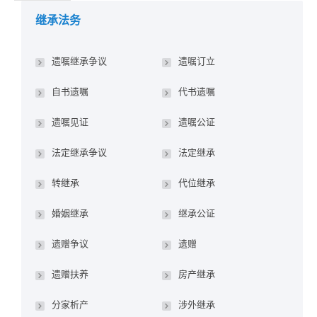
继承法务
遗嘱继承争议
遗嘱订立
自书遗嘱
代书遗嘱
遗嘱见证
遗嘱公证
法定继承争议
法定继承
转继承
代位继承
婚姻继承
继承公证
遗赠争议
遗赠
遗赠扶养
房产继承
分家析产
涉外继承