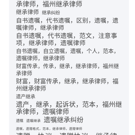
承律师，福州继承律师
继承律师
继承纠纷
自书遗嘱，代书遗嘱，区别，遗嘱，遗
嘱律师，继承律师
自书遗嘱，代书遗嘱，范文，注意事
项，继承律师，遗嘱律师
自书遗嘱，自立遗嘱，遗嘱，个人，范本，
遗嘱律师，继承律师
财富传承，传承，继承，继承律师，福州继
承律师
财富，财富传承，继承，继承律师，福
州继承律师
遗产继承
遗产，继承，起诉状，范本，福州继
承律师，遗嘱律师
遗嘱继承纠纷
遗嘱
遗嘱继承
遗嘱，遗赠格式，范本，继承律师，遗赠律师