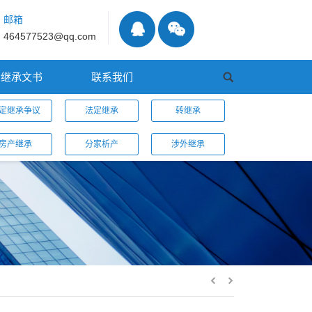
邮箱
464577523@qq.com
继承文书
联系我们
定继承争议
法定继承
转继承
房产继承
分家析产
涉外继承