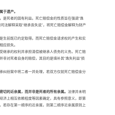
属于遗产。
，是死者的固有利益。死亡赔偿金的性质旨在强调“逸
司法解释采取“继承丧失说”，将死亡赔偿金解释为财产
是生前既已约定取得。而死亡赔偿金请求权的产生和实
相应损失。
受继承的权利并承担清偿被继承人债务的义务。死亡赔
并非对死者自身的赔偿，其目的是填补其“逸失利益”损
承纠纷案中将二者一并处理，若双方仅就死亡赔偿金分
密切的近亲属，而并非是死者的所有亲属。
法律并未明
经济上相互依赖程度等因素确定，具有参照意义，即第
。若存在第一顺序的近亲属，则第二顺序近亲属原则上