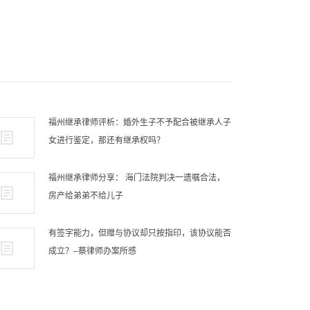
福州继承律师评析：婚外生子不予配合被继承人子
女进行鉴定，那还有继承权吗？
福州继承律师分享： 海门法院判决一遗嘱合法，
房产给弟弟不给儿子
有签字能力，但赠与协议却只按指印，该协议能否
成立？–蔡律师办案所感