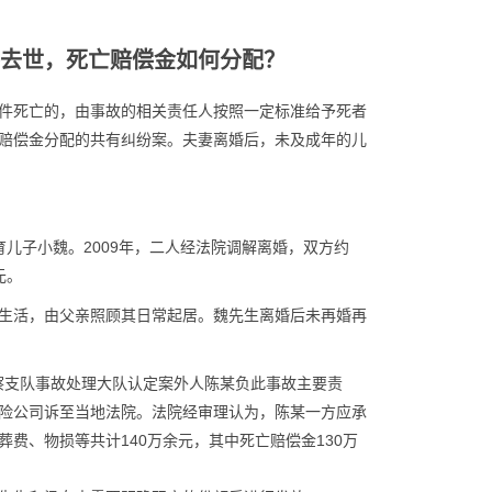
去世，死亡赔偿金如何分配？
件死亡的，由事故的相关责任人按照一定标准给予死者
赔偿金分配的共有纠纷案。夫妻离婚后，未及成年的儿
育儿子小魏。2009年，二人经法院调解离婚，双方约
元。
生活，由父亲照顾其日常起居。魏先生离婚后未再婚再
警察支队事故处理大队认定案外人陈某负此事故主要责
险公司诉至当地法院。法院经审理认为，陈某一方应承
费、物损等共计140万余元，其中死亡赔偿金130万