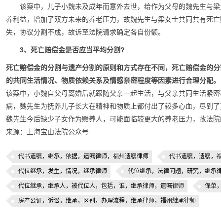
该案中，儿子小魏未及成年而意外去世，给作为父母的魏先生与梁
养利益，增加了双方未来的养老压力，故魏先生与梁女士共同共有死亡
失，协议分割不成，故诉至法院请求确定各自份额。
3、死亡赔偿金是否应当平均分割?
死亡赔偿金的分割与遗产分割的原则和方式存在不同，死亡赔偿金的分
的共同生活情况、物质依赖关系及情感亲密程度等因素进行合理分配。
该案中，小魏自父母离婚后就跟随父亲一起生活，与父亲共同生活紧密
病，魏先生为抚养儿子长大在精神和物质上都付出了较多心血，尽到了
魏先生今后缺少子女作为赡养人，可能面临较更大的养老压力，故法院
来源：
上海宝山法院公众号
代书遗嘱，继承，依据，遗嘱律师，福州遗嘱律师
代书遗嘱，遗嘱，
代位继承，发生，情况，继承律师
代位继承，法律问题，研究，继承
代位继承，继承人，被代位人，包括，谁，继承律师，遗嘱律师
保单
房产公证，诉讼，继承，区别，办理流程，继承律师，福州继承律师