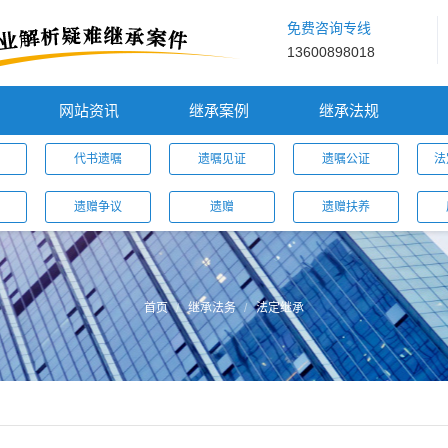
免费咨询专线
13600898018
网站资讯
继承案例
继承法规
代书遗嘱
遗嘱见证
遗嘱公证
法
遗赠争议
遗赠
遗赠扶养
首页
继承法务
法定继承