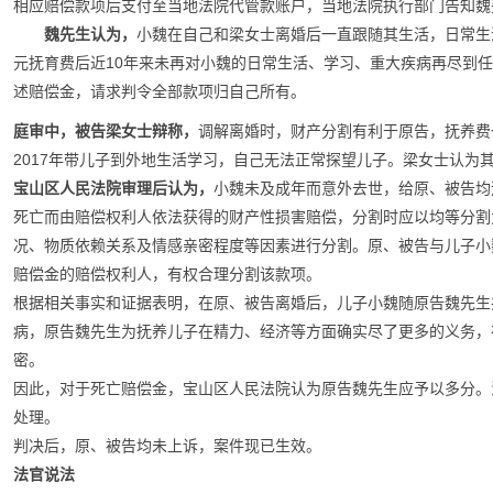
相应赔偿款项后支付至当地法院代管款账户，当地法院执行部门告知魏
魏先生认为，
小魏在自己和梁女士离婚后一直跟随其生活，日常生
元抚育费后近10年来未再对小魏的日常生活、学习、重大疾病再尽到
述赔偿金，请求判令全部款项归自己所有。
庭审中，被告梁女士辩称，
调解离婚时，财产分割有利于原告，抚养费
2017年带儿子到外地生活学习，自己无法正常探望儿子。梁女士认为
宝山区人民法院审理后认为，
小魏未及成年而意外去世，给原、被告均
死亡而由赔偿权利人依法获得的财产性损害赔偿，分割时应以均等分割
况、物质依赖关系及情感亲密程度等因素进行分割。原、被告与儿子小
赔偿金的赔偿权利人，有权合理分割该款项。
根据相关事实和证据表明，在原、被告离婚后，儿子小魏随原告魏先生
病，原告魏先生为抚养儿子在精力、经济等方面确实尽了更多的义务，
密。
因此，对于死亡赔偿金，宝山区人民法院认为原告魏先生应予以多分。
处理。
判决后，原、被告均未上诉，案件现已生效。
法官说法