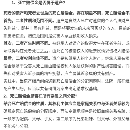
1、死亡赔偿金是否属于遗产?
死者的遗产和死者去世后的死亡赔偿金，存在明显不同，死亡赔偿金不
首先，二者性质和范围不同。
遗产是自然人死亡时遗留的个人合法财产
失利益”，即并非固有利益，而是将要发生的未来可预期的收入。目前的
损害赔偿金，赔偿范围则是受害人家庭预期收入损失。
其次，二者产生时间不同。
被继承人对遗产的取得发生在死者生前，或
际取得均在死者死亡之后，由死亡的被侵权人的近亲属请求侵权人赔偿
最后，二者权利主体不同。
遗产是被继承人的个人财产，继承人享有接
偿金是基于受害人死亡而由赔偿权利人依法获得的财产性损害赔偿，而
失和对受害人近亲属的精神抚慰，应当属其近亲属的共有财产。
实践中，当遗产继承纠纷遇到死亡赔偿金的分配问题时，法院一般在继
配产生纠纷，应当以共有纠纷为案由确定请求权基础。
2、死亡赔偿金是否在所有亲属之间分配?
结合死亡赔偿金的性质，其权利主体应当是家庭关系中与死者关系较为
确规定死亡赔偿金的分配顺序，而法定继承顺序是按照血缘关系亲疏、
一顺序为配偶、父母、子女，第二顺序为兄弟姐妹、祖父母、外祖父母
不能参与分配。