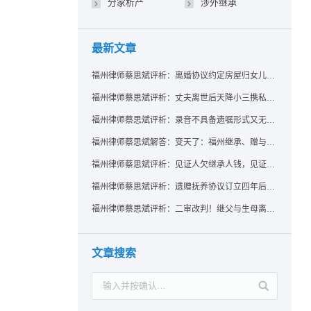
分家析产
涉外继承
最新文章
福州律师蔡思斌评析：离婚协议约定房屋归女儿所有，父亲去世后继母能否拒绝过户？
福州律师蔡思斌评析：丈夫离世后天降小三携私生子争遗产，法院正义判决保住原配80%份额！
福州律师蔡思斌评析：录音不具备遗嘱形式又无法证明赠与意愿——法院：按法定继承处理
福州律师蔡思斌解答：变天了：福州继承、赠与房产转让要收20%个税？福州国税官方回复来了！
福州律师蔡思斌评析：见证人欠继承人钱，见证遗嘱还有效吗？
福州律师蔡思斌评析：遗赠抚养协议订立四年后丧失民事行为能力，协议有效吗？
福州律师蔡思斌评析：二审改判！继父与生母离婚后，曾受其抚养的继子女是否仍享有继承权？
文章搜索