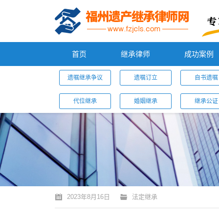
首页
继承律师
成功案例
遗嘱继承争议
遗嘱订立
自书遗嘱
代位继承
婚姻继承
继承公证
您的位置：
2023年8月16日
法定继承