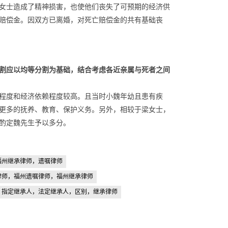
女士造成了精神损害，也使他们丧失了可预期的经济供
赔偿金。因双方已离婚，对死亡赔偿金的共有基础丧
割应以均等分割
为基础，结合考虑各近亲属与死者之间
程度和经济依赖程度较高。且当时小魏年幼且患有疾
更多的抚养、教育、保护义务。另外，相较于梁女士，
酌定魏先生予以多分。
福州继承律师，遗嘱律师
律师，福州遗嘱律师，福州继承律师
，指定继承人，法定继承人，区别，继承律师