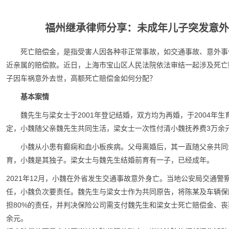
福州继承律师分享：未成年儿子突发意外
死亡赔偿金，是指受害人因各种非正常事故，如交通事故、意外事
近亲属的赔偿款。近日，上海市宝山区人民法院依法审结一起涉及死亡
子因车祸意外去世，高额死亡赔偿金如何分配？
基本案情
魏先生与梁女士于2001年登记结婚，双方均为再婚，于2004年生
定，小魏随父亲魏先生共同生活，梁女士一次性付清小魏抚养费3万余
小魏从小患有癫痫和血小板疾病。父母离婚后，其一直随父亲共同
育，小魏是其独子。梁女士与魏先生结婚前育有一子，已经成年。
2021年12月，小魏在外省发生交通事故意外身亡。当地公安局交通
任，小魏负次要责任。魏先生与梁女士作为共同原告，将陈某及车辆保
担80%的责任，并判决保险公司需支付魏先生和梁女士死亡赔偿金、丧葬
余元。