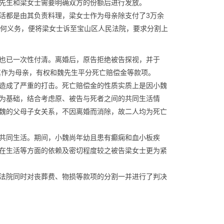
先生和梁女士需要明确双方的份额后进行发放。
活都是由其负责料理，梁女士作为母亲除支付了3万余
任何义务，便将梁女士诉至宝山区人民法院，要求分割上
也已一次性付清。离婚后，原告拒绝被告探视，并于
其作为母亲，有权和魏先生平分死亡赔偿金等款项。
造成了严重的打击。死亡赔偿金的性质实质上是因小魏
为基础，结合考虑原、被告与死者之间的共同生活情
魏的父母子女关系，不因离婚而消除，故二人均为死亡
共同生活。期间，小魏尚年幼且患有癫痫和血小板疾
在生活等方面的依赖及密切程度较之被告梁女士更为紧
法院同时对丧葬费、物损等款项的分割一并进行了判决