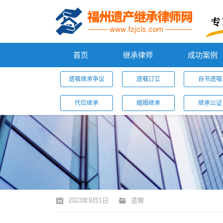
首页
继承律师
成功案例
遗嘱继承争议
遗嘱订立
自书遗嘱
代位继承
婚姻继承
继承公证
您的位置：
2023年9月1日
遗赠