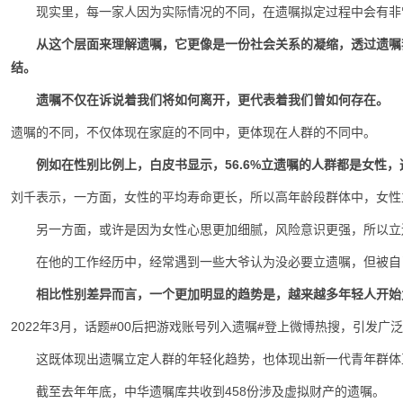
现实里，每一家人因为实际情况的不同，在遗嘱拟定过程中会有非
从这个层面来理解遗嘱，它更像是一份社会关系的凝缩，透过遗嘱
结。
遗嘱不仅在诉说着我们将如何离开，更代表着我们曾如何存在。
遗嘱的不同，不仅体现在家庭的不同中，更体现在人群的不同中。
例如在性别比例上，白皮书显示，56.6%立遗嘱的人群都是女性，
刘千表示，一方面，女性的平均寿命更长，所以高年龄段群体中，女性
另一方面，或许是因为女性心思更加细腻，风险意识更强，所以立
在他的工作经历中，经常遇到一些大爷认为没必要立遗嘱，但被自
相比性别差异而言，一个更加明显的趋势是，越来越多年轻人开始
2022年3月，话题#00后把游戏账号列入遗嘱#登上微博热搜，引发广
这既体现出遗嘱立定人群的年轻化趋势，也体现出新一代青年群体
截至去年年底，中华遗嘱库共收到458份涉及虚拟财产的遗嘱。