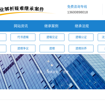
免费咨询专线
13600898018
网站资讯
继承案例
继承法规
代书遗嘱
遗嘱见证
遗嘱公证
法
遗赠争议
遗赠
遗赠扶养
首页
继承法务
遗赠