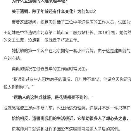
为什么立遗嘱的人越来越年轻？
关于遗嘱，除了年龄还有什么变化？为何如此？
带着这些疑问，视觉志对话了三位中华遗嘱库的工作人员，试图为
王足妹是中华遗嘱库北京第二城市义工服务站社长。2019年初，她偶
的义工生涯，没想到一做就做了将近五年。
她接触的第一个客户在北京拥有一套小四合院。
由于这是建国前的
户的心结。
类似的情况在过去五年的工作里时常发生。
“我遇到过有些人因为房子的事情，几年睡不着觉，他说今天你帮
说太谢谢你了。”
“帮助人的这种成就感，是花钱都买不到的。”
成就感驱使王足妹不断向前，也让她逐渐理解，遗嘱并不是一件只存在
恰恰相反，遗嘱离我们的生活很近，它帮助很多人了却心头之患，
遗嘱师刘千就遇到过许多因没有遗嘱而引发家人矛盾的案例。