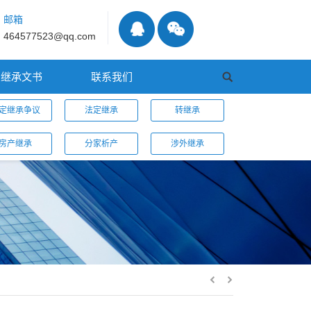
邮箱
464577523@qq.com
继承文书
联系我们
定继承争议
法定继承
转继承
房产继承
分家析产
涉外继承