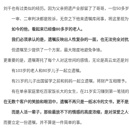
刘千也有过类似的经历。因为父亲把遗产全部留了了哥哥，一位50多岁
一审、二审判决都是败诉，无奈之下他来遗嘱库闹事，将这里视为
如今的他，看起来已经像80多岁的老人。
我们必须承认的是，遗嘱反映出人性复杂的一面，也无法完全对抗
但遗嘱至少提供了一个方案，最大限度地避免争锋。
更重要的是，遗嘱寄托了每个人对这世间的感情，无论是高云龙还是刘
有103岁的老人和80岁儿子一起立遗嘱。
有21岁的儿子出国留学之前和妈妈一起立遗嘱，将财产互相赠予。
有在单亲家庭里吃百家饭长大的女生，在21岁实习赚到第一笔钱
在无数个客户的笑脸和眼泪中，遗嘱不再只是一纸冰冷的文书，更不是
而是人活一辈子，那些最放不下的情感的高度浓缩，是对深爱之人
而要立定一份遗嘱，并不算是一件简单的事。