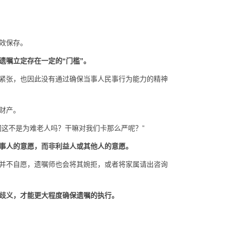
效保存。
遗嘱立定存在一定的“门槛”。
紧张，也因此没有通过确保当事人民事行为能力的精神
财产。
们这不是为难老人吗？干嘛对我们卡那么严呢？”
事人的意愿，而非利益人或其他人的意愿。
并不自愿，遗嘱师也会将其婉拒，或者将家属请出咨询
歧义，才能更大程度确保遗嘱的执行。