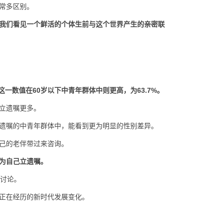
常多区别。
我们看见一个鲜活的个体生前与这个世界产生的亲密联
这一数值在60岁以下中青年群体中则更高，为63.7%。
立遗嘱更多。
遗嘱的中青年群体中，能看到更为明显的性别差异。
己的老伴带过来咨询。
为自己立遗嘱。
泛讨论。
正在经历的新时代发展变化。