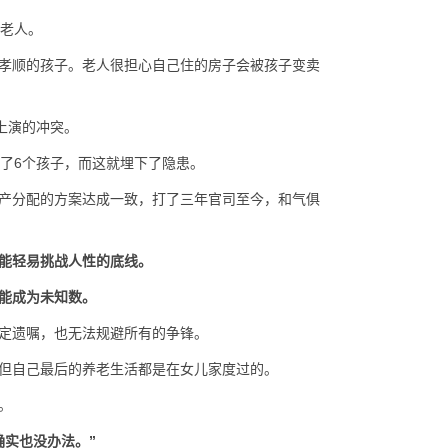
的老人。
孝顺的孩子。老人很担心自己住的房子会被孩子变卖
上演的冲突。
了6个孩子，而这就埋下了隐患。
产分配的方案达成一致，打了三年官司至今，和气俱
能轻易挑战人性的底线。
能成为未知数。
定遗嘱，也无法规避所有的争锋。
但自己最后的养老生活都是在女儿家度过的。
。
确实也没办法。”