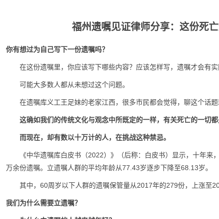
福州遗嘱见证律师分享：这份死亡
你有想过为自己写下一份遗嘱吗？
在这份遗嘱里，你应该写下哪些内容？应该怎样写，遗嘱才会有实
可能大多数人都从未想过这个问题。
在遗嘱库义工王足妹的老家江西，很多市民都会觉得，聊这个话题
这确如我们的传统文化与观念中所既定的一样，有关死亡的一切都
而现在，却有数以十万计的人，在挑战这种禁忌。
《中华遗嘱库白皮书（2022）》（后称：白皮书）显示，十年来，
万余份遗嘱。立遗嘱人群的平均年龄从77.43岁逐步下降至68.13岁。
其中，60周岁以下人群的遗嘱保管量从2017年的279份，上涨至2
我们为什么需要立遗嘱？