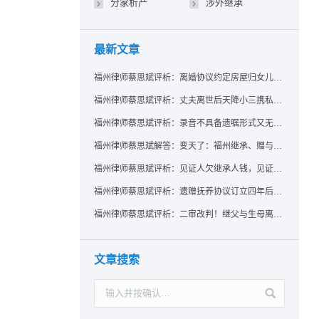
分家析产
涉外继承
最新文章
福州律师蔡思斌评析：离婚协议约定房屋归女儿所有，父亲去世后继母能否拒绝过户？
福州律师蔡思斌评析：丈夫离世后天降小三携私生子争遗产，法院正义判决保住原配80%份额！
福州律师蔡思斌评析：录音不具备遗嘱形式又无法证明赠与意愿——法院：按法定继承处理
福州律师蔡思斌解答：变天了：福州继承、赠与房产转让要收20%个税？福州国税官方回复来了！
福州律师蔡思斌评析：见证人欠继承人钱，见证遗嘱还有效吗？
福州律师蔡思斌评析：遗赠抚养协议订立四年后丧失民事行为能力，协议有效吗？
福州律师蔡思斌评析：二审改判！继父与生母离婚后，曾受其抚养的继子女是否仍享有继承权？
文章搜索