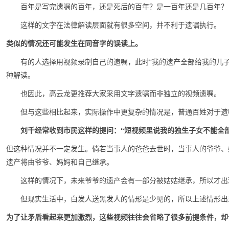
百年是写完遗嘱的百年，还是死后的百年？是一百年还是几百年？
这样的文字在法律解读层面就有很多空间，并不利于遗嘱执行。
类似的情况还可能发生在同音字的误读上。
有的人选择用视频录制自己的遗嘱，此时“我的遗产全部给我的儿子”
种解读。
也因此，高云龙更推荐大家采用文字遗嘱而非独立的视频遗嘱。
但与这些相比起来，实际操作中更复杂的情况是，普通百姓对于遗
刘千经常收到市民这样的提问：“短视频里说我的独生子女不能全
但这种情况并不一定发生。倘若当事人的爸爸去世时，当事人的爷爷、
遗产将由爷爷、妈妈和自己继承。
这样的情况下，未来爷爷的遗产会有一部分被姑姑继承，所以才出
但现实生活中，白发人送黑发人的情形是少见的，所以上述情形出
为了让矛盾看起来更加激烈，这些视频往往会省略了很多前提条件，却