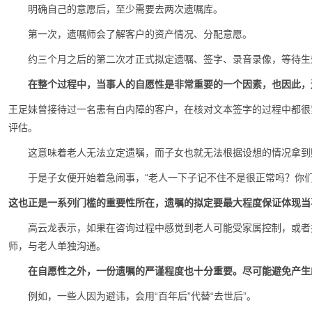
明确自己的意愿后，至少需要去两次遗嘱库。
第一次，遗嘱师会了解客户的资产情况、分配意愿。
约三个月之后的第二次才正式拟定遗嘱、签字、录音录像，等待生
在整个过程中，当事人的自愿性是非常重要的一个因素，也因此，
王足妹曾接待过一名患有白内障的客户，在核对文本签字的过程中都很
评估。
这意味着老人无法立定遗嘱，而子女也就无法根据设想的情况拿到
于是子女便开始着急闹事，“老人一下子记不住不是很正常吗？你
这也正是一系列门槛的重要性所在，遗嘱的拟定要最大程度保证体现当
高云龙表示，如果在咨询过程中感觉到老人可能受家属控制，或者
师，与老人单独沟通。
在自愿性之外，一份遗嘱的严谨程度也十分重要。尽可能避免产生
例如，一些人因为避讳，会用“百年后”代替“去世后”。