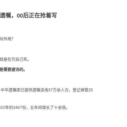
遗嘱，00后正在抢着写
际作用？
就是在咒自己死。
是需要避讳的。
中华遗嘱库已提供遗嘱咨询37万余人次，登记保管25
022年的3467份，五年间增长了十余倍。