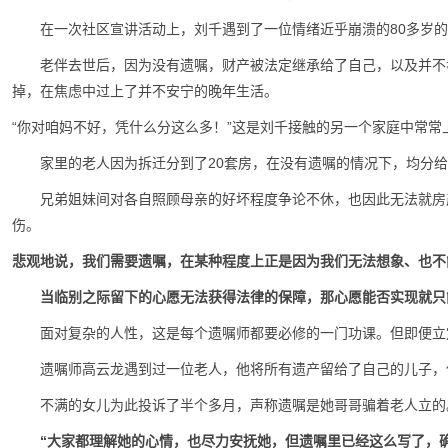
在一次社区宣讲活动上，刘千遇到了一位情绪近乎崩溃的80多岁
老伴去世后，因为没有遗嘱，财产被法定继承给了自己，以及并不
掉，在焦虑中过上了并不安宁的晚年生活。
“你对咱妈不好，凭什么分这么多！”这是刘千接触的另一个家庭中常常
家里的老人因为拆迁分到了20套房，在没有遗嘱的情况下，均分给
兄弟姐妹间对各自照顾母亲的好坏程度争论不休，也因此无法就房
伤。
悲观地说，我们需要遗嘱，在某种程度上正是因为我们无法想象、也不
当临别之际留下的心愿无法获得法律的保障，那心愿能否实现就只
面对复杂的人性，这是每个遗嘱师都要必修的一门功课。但即便立
遗嘱师高云龙遇到过一位老人，他将所有遗产留给了自己的儿子，
不满的女儿为此投诉了半个多月，声称遗嘱是她哥哥骗着老人立的
“大家都理解她的心情，也尽力安抚她，但遗嘱里已经这么写了，