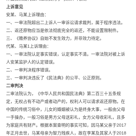
上诉意见
安某、马某上诉理由：
一、一审法院超出二上诉人一审诉讼请求裁判，属于程序违法。
二、返还原物应当是依法彻底完全的返还，不能设置限制件。
三、《赡养协议》自始不发生效力，并非效力待定。
代某、马某1上诉理由：
一、一审法院认定事实错误，认定事实不清。一审法院对被上诉
人安某监护人的认定错误。
二、一审判决程序错误。
三、一审判决违反了《民法典》的公平、公正原则。
二审判决
二审法院认为，《中华人民共和国民法典》第二百三十五条规
定，无权占有不动产或者动产的，权利人可以请求返还原物。在
中国的传统习俗中，儿女的婚姻被认为是终身大事，一般由父母
一手操办，一般习俗是男方父母送彩礼，女方父母收彩礼，且多
为家庭共有财产。根据本案查明的事实可知，因马某父亲于2017
年正月去世，马某母亲为智力残疾人，故在李某及其家人于2018