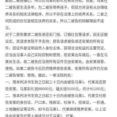
都由二被告操心，所以对马某的彩礼也有处分权。但是，马某在
二被告家生活多年，为二被告带养孩子，但双方并没有从办理收
养关系的相关法律程序，所以不存在法律上的收养关系，二者之
间形成的仅仅是相互扶养的关系，所以二被告的辩解理由不成
立。
对于二原告要求二被告退还彩门钱、订婚红包等请求，因无证据
证实，其请求本院不予支持；原告请求被告退还安某的所有证
件，因证件是证明自然人身份主体，获得合法权益的主要凭证，
应当由当事人自己实际控制和使用，现安某出车祸后，一直在马
某处生活，故二被告应当将所有证件交由安某处，由安某保管、
使用。如果二被告今后仍然赡养原告安某，安某所有证件仍交由
二被告保管、使用。据此，一审法院判处：
一、限本判决书生效之日起三十日内由被告马某1、代某返还原
告安某、马某彩礼钱88000元、磕头钱3100元，共计91100元；
二、限本判决书生效之日起三十日内由被告马某1、代某交付原
告安某的身份证，户口本，残疾证，社保卡，低保证，一折通，
土地确权证等证件，如今后马某1、代某继续赡养安某，以上证
件由安某及代管人继续交付于马某1、代某。