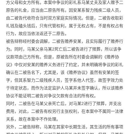
方父母和女方所有。本案中争议的彩礼系马某丈夫及家人赠予二
原告的礼金，应当由二原告所有。因安某系智力残疾二级人员，
由二被告代收符合当时双方家庭实际情况。但是，二被告收取彩
礼钱及磕头钱后，只有代管权利，属于无权占有，不是有权占有
行为，故应当依法返还于二原告。
被告辩称经村委会调解，二被告赡养安某，且实际履行了赡养行
为。同时，马某父亲马某2死亡后二被告进行了殡葬，所以该争
议款项由己方所有。但是，原被告所在村委会调解的《赡养协
议》中仅对安某的赡养义务进行了约定，并未明确将争议的彩礼
确认在二被告名下，尤其是，该《赡养协议》虽然有安某的签
字，但其系智力二级残疾人员，签字系他人代签，故签字效力处
于待定状态，而作为法定监护人马某并未签字确认，所以该赡养
协议不能证明二被告对争议欠款有合法的所有权。
同时，二被告在马某父亲死亡后，对马某2进行了殡葬，并支出
费用，对此，二被告有权另行主张权利，在本案中不属同一法律
关系，故在本案中不作处理。
另外，二被告辩称，马某在其家中长期生活，其生活的所有事项