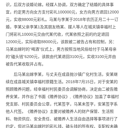
识，后双方谈婚论嫁。经媒人协调，双方确定了结婚的具体事
宜，约定男方向女方支付彩礼100000元，女方向男方退回12000
元，实收88000元彩礼。马某与李某于2018年农历正月二十一订
婚，李某父亲李某1及其朋友杨某、媒人等人在城关镇幸福村上
门将彩礼10000元交由代某代收，代某依照之前的约定退回
12000元，实际收取88000元，该款被二被告占有和控制，另：
马某出嫁时的“喝酒”仪式上，男方按照当地风俗给付于马某母亲
的“磕头钱”6200元，该款由代某退回3100元，实收3100元并由
被告代某收取并占有。
后马某出嫁李某，与丈夫在成县抛沙镇广化村生活，安某继
续在成县城关镇幸福村原籍生活。2018年7月15日，对于安某的
照顾赡养问题，经幸福村村民委员会调解协商，决定由二被告赡
养安某，并作出了书面《赡养协议》,《赡养协议》加盖了幸福村
党支部、村民委员会公章，代某签字，马某未签字，安某签字系
他人代签。《赡养协议》主要对被赡养人的财产保管、生活照
料、物资供应、安全责任、被赡养人生活自由选择等事项进行了
约定，但对马某出嫁时的彩礼钱、磕头钱的所有权、支配权未确