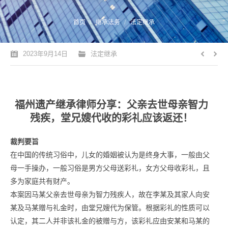
您的位置：
首页
继承法务
法定继承
2023年9月14日
法定继承
福州遗产继承律师分享：父亲去世母亲智力
残疾，堂兄嫂代收的彩礼应该返还！
裁判要旨
在中国的传统习俗中，儿女的婚姻被认为是终身大事，一般由父
母一手操办，一般习俗是男方父母送彩礼，女方父母收彩礼，且
多为家庭共有财产。
本案因马某父亲去世母亲为智力残疾人，故在李某及其家人向安
某及马某赠与礼金时，由堂兄嫂代为保管。
根据彩礼的性质可以
认定，其二人并非该礼金的被赠与方，该彩礼应由安某和马某的