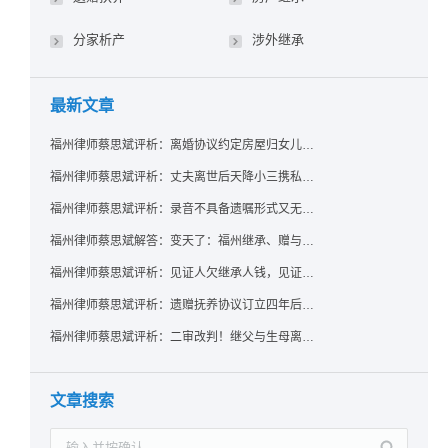
分家析产
涉外继承
最新文章
福州律师蔡思斌评析：离婚协议约定房屋归女儿所有，父亲去世后继母能否拒绝过户？
福州律师蔡思斌评析：丈夫离世后天降小三携私生子争遗产，法院正义判决保住原配80%份额！
福州律师蔡思斌评析：录音不具备遗嘱形式又无法证明赠与意愿——法院：按法定继承处理
福州律师蔡思斌解答：变天了：福州继承、赠与房产转让要收20%个税？福州国税官方回复来了！
福州律师蔡思斌评析：见证人欠继承人钱，见证遗嘱还有效吗？
福州律师蔡思斌评析：遗赠抚养协议订立四年后丧失民事行为能力，协议有效吗？
福州律师蔡思斌评析：二审改判！继父与生母离婚后，曾受其抚养的继子女是否仍享有继承权？
文章搜索