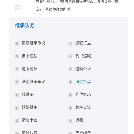
有签字能力，但赠与协议却只按指印，该协议能否成
立？–蔡律师办案所感
继承法务
遗嘱继承争议
遗嘱订立
自书遗嘱
代书遗嘱
遗嘱见证
遗嘱公证
法定继承争议
法定继承
转继承
代位继承
婚姻继承
继承公证
遗赠争议
遗赠
遗赠扶养
房产继承