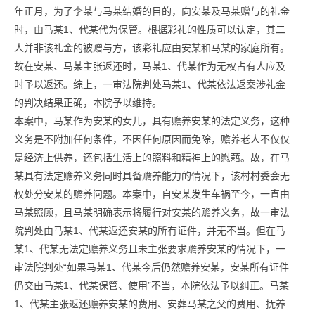
年正月，为了李某与马某结婚的目的，向安某及马某赠与的礼金
时，由马某1、代某代为保管。根据彩礼的性质可以认定，其二
人并非该礼金的被赠与方，该彩礼应由安某和马某的家庭所有。
故在安某、马某主张返还时，马某1、代某作为无权占有人应及
时予以返还。综上，一审法院判处马某1、代某依法返案涉礼金
的判决结果正确，本院予以维持。
本案中，马某作为安某的女儿，具有赡养安某的法定义务，这种
义务是不附加任何条件，不因任何原因而免除，赡养老人不仅仅
是经济上供养，还包括生活上的照料和精神上的慰藉。故，在马
某具有法定赡养义务同时具备赡养能力的情况下，该村村委会无
权处分安某的赡养问题。本案中，自安某发生车祸至今，一直由
马某照顾，且马某明确表示将履行对安某的赡养义务，故一审法
院判处由马某1、代某返还安某的所有证件，并无不当。但在马
某1、代某无法定赡养义务且未主张要求赡养安某的情况下，一
审法院判处“如果马某1、代某今后仍然赡养安某，安某所有证件
仍交由马某1、代某保管、使用”不当，本院依法予以纠正。马某
1、代某主张返还赡养安某的费用、安葬马某之父的费用、抚养