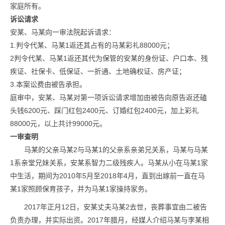
家庭所有。
诉讼请求
安某、马某向一审法院起诉请求：
1.判令代某、马某1返还其占有的马某彩礼88000元；
2判令代某、马某1返还其代为保管的安某的身份证、户口本、残
疾证、社保卡、低保证、一折通、土地确权证、房产证；
3.本案讼费由被告承担。
庭审中，安某、马某对第一项诉讼请求增加由被告向原告返还磕
头钱6200元、踩门红包2400元、订婚红包2400元，加上彩礼
88000元，以上共计99000元。
一审查明
马某的父亲马某2与马某1的父亲系亲弟兄关系，马某与马某
1系亲堂兄妹关系，安某系智力二级残疾人。马某从小在马某1家
中生活，期间为2010年5月至2018年4月，直到出嫁前一直在马
某1家照顾保育孩子，并为马某1家操持家务。
2017年正月12日，安某丈夫马某2去世，丧葬事宜由二被告
负责办理，并实际出资。2017年腊月，经媒人介绍马某与李某相