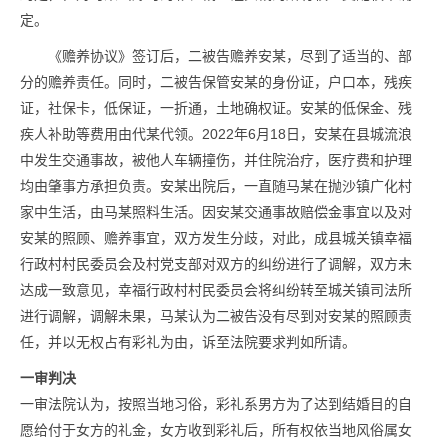
定。
《赡养协议》签订后，二被告赡养安某，尽到了适当的、部
分的赡养责任。同时，二被告保管安某的身份证，户口本，残疾
证，社保卡，低保证，一折通，土地确权证。安某的低保金、残
疾人补助等费用由代某代领。2022年6月18日，安某在县城流浪
中发生交通事故，被他人车辆撞伤，并住院治疗，医疗费和护理
均由肇事方承担负责。安某出院后，一直随马某在抛沙镇广化村
家中生活，由马某照料生活。因安某交通事故赔偿金事宜以及对
安某的照顾、赡养事宜，双方发生分歧，对此，成县城关镇幸福
行政村村民委员会及村党支部对双方的纠纷进行了调解，双方未
达成一致意见，幸福行政村村民委员会将纠纷转至城关镇司法所
进行调解，调解未果，马某认为二被告没有尽到对安某的照顾责
任，并以无权占有彩礼为由，诉至法院要求判如所请。
一审判决
一审法院认为，按照当地习俗，彩礼系男方为了达到结婚目的自
愿给付于女方的礼金，女方收到彩礼后，所有权依当地风俗属女