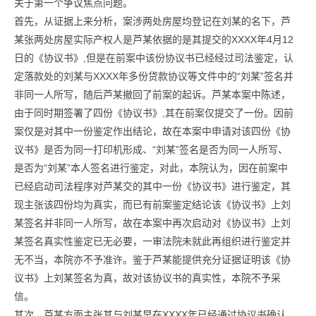
关于第一个争议焦点问题。
首先，从证据上来分析，案涉两处房屋均登记在刘某的名下，芦
某张两处房屋实际产权人是芦某依据的是其提交的XXXX年4月12
日的《协议书》,但是在前案中该份协议书已经经过司法鉴定，认
定落款处的刘某与XXXX年多份贷款协议等文件中的“刘某”签名并
非同一人所写，随后芦某撤回了前案的起诉。芦某本案中陈述，
由于同时期签署了四份《协议书》,其在前案仅提交了一份。因前
案仅是对其中一份鉴定作出结论，故在本案中申请对该四份《协
议书》是否为同一打印机形成、“刘某”签名是否为同一人所写、
是否为“刘某”本人签名进行鉴定，对此，本院认为，因在前案中
已经启动司法程序对芦某交的其中一份《协议书》进行鉴定，其
现主张该四份均为真实，而已有前案鉴定结论该《协议书》上刘
某签名并非同一人所写，故在本案中再次启动对《协议书》上刘
某签名真实性鉴定已无必要，一审法院未就此再组织进行鉴定并
无不当，本院亦不予准许。鉴于芦某能提供充分证据证明该《协
议书》上刘某签名为真，故对该协议书的真实性，本院不予采
信。
其次，芦某方面主张其与刘某早在XXXX年已经通过协议书确认