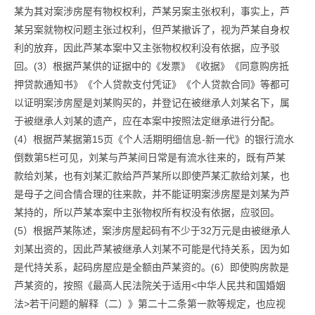
某为其对案涉房屋有物权权利，芦某另案主张权利，事实上，芦
某另案就物权问题主张过权利，但芦某撤诉了，视为芦某自身权
利的放弃，因此芦某本案中又主张物权权利没有依据，应予驳
回。(3）根据芦某供的证据中的《发票》《收据》《同意购房抵
押贷款通知书》《个人贷款支付凭证》《个人贷款合同》等都可
以证明案涉房屋是刘某购买的，并登记在被继承人刘某名下，属
于被继承人刘某的遗产，应在本案中按照法定继承进行分配。
(4）根据芦某据第15页《个人活期明细信息-新一代》的银行流水
倒数第5栏可见，刘某与芦某间日常是有流水往来的，既有芦某
款给刘某，也有刘某汇款给芦芦某所以即使芦某汇款给刘某，也
是母子之间合情合理的往来款，并不能证明案涉房屋是刘某为芦
某持的，所以芦某本案中主张物权所有权没有依据，应驳回。
(5）根据芦某陈述，案涉房屋起码有不少于32万元是由被继承人
刘某出资的，因此芦某被继承人刘某不可能是代持关系，因为如
是代持关系，起码房屋应是全额由芦某资的。(6）即使购房款是
芦某资的，按照《最高人民法院关于适用<中华人民共和国婚姻
法>若干问题的解释（二）》第二十二条第一款等规定，也应视