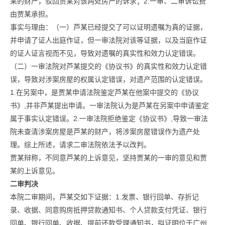
某的财产，驳回贾某对该两处房产的诉求；2.一审、二审诉讼费
由贾某承担。
事实与理由：（一）芦某已经提交了可以证明遗嘱为真的证据，
并申请了证人出庭作证，但一审法院对该等证据，以及当庭作证
的证人证言视而不见，导致对遗嘱的真实性和效力认定错误。
（二）一审法院对芦某提交的《协议书》的真实性和效力认定错
误，导致对涉案房屋的权属认定错误，对遗产范围的认定错误。
1.在另案中，是贾某申请法院鉴定芦某在他案中提交的《协议
书》,并非芦某提出申请。一审法院认为是芦某在另案中申请鉴定
属于事实认定错误。2.一审法院拒绝鉴定《协议书》,导致一审法
院未查清涉案房屋是芦某的财产，将涉案房屋错误作为遗产处
理。综上所述，请求二审法院依法予以改判。
贾某辩称，不同意芦某的上诉意见，坚持贾某的一审的意见和贾
某的上诉意见。
二审判决
本院二审期间，芦某交如下证据：1.发票、银行回单、存折记
录、收据、同意购房抵押贷款通知书、个人贷款支付凭证、银行
回单、银行回单、收据、提前还款受理通知书，拟证明位于广州