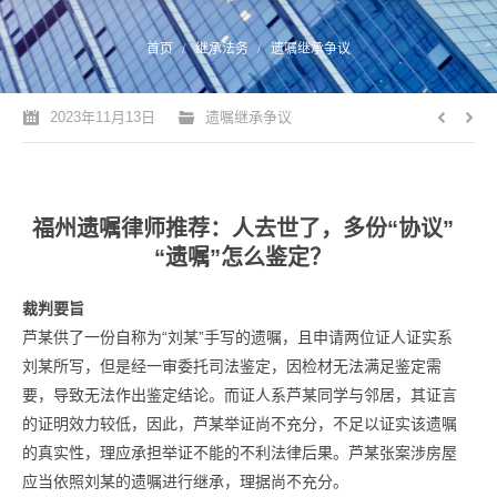
您的位置：
首页
继承法务
遗嘱继承争议
2023年11月13日
遗嘱继承争议
福州遗嘱律师推荐：人去世了，多份“协议”
“遗嘱”怎么鉴定？
裁判要旨
芦某供了一份自称为“刘某”手写的遗嘱，且申请两位证人证实系
刘某所写，但是经一审委托司法鉴定，因检材无法满足鉴定需
要，导致无法作出鉴定结论。而证人系芦某同学与邻居，其证言
的证明效力较低，因此，芦某举证尚不充分，不足以证实该遗嘱
的真实性，理应承担举证不能的不利法律后果。芦某张案涉房屋
应当依照刘某的遗嘱进行继承，理据尚不充分。