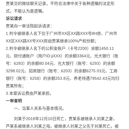
贾某交的微信聊天记录，不符合法律中关于各种遗嘱的法定形
式，不能认为是遗嘱。
诉讼请求
贾某向一审法院起诉请求：
1.判令被继承人名下位于广州市XX区XX路XXX号8H房、广州市
XX区XXX路XX号XXX房由贾某继承100%产权份额；
2.判令被继承人名下的公积金账户（卡号2200）余额1450.11
元、财付通账户（用户ID:jiXXX）的余额3364元、光大银行（账
号：6283）的余额80.04元、光大银行（账号：6293）的余额
3298.02元、招商银行（账号：6203）的余额6275.03元、工商
银行（账号：6258）的余额253.8元、养老待遇79542.43元均归
贾某所有；
3.本案诉讼费由芦某承担。
一审查明
一、当事人关系与基本情况。
刘某于2018年12月10日死亡，贾某系被继承人刘某之妻，
芦某系被继承人刘某之母。被继承人刘某之父先于刘某死亡。被