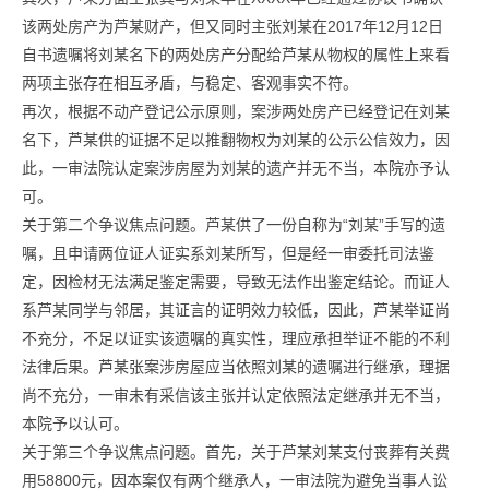
该两处房产为芦某财产，但又同时主张刘某在2017年12月12日
自书遗嘱将刘某名下的两处房产分配给芦某从物权的属性上来看
两项主张存在相互矛盾，与稳定、客观事实不符。
再次，根据不动产登记公示原则，案涉两处房产已经登记在刘某
名下，芦某供的证据不足以推翻物权为刘某的公示公信效力，因
此，一审法院认定案涉房屋为刘某的遗产并无不当，本院亦予认
可。
关于第二个争议焦点问题。芦某供了一份自称为“刘某”手写的遗
嘱，且申请两位证人证实系刘某所写，但是经一审委托司法鉴
定，因检材无法满足鉴定需要，导致无法作出鉴定结论。而证人
系芦某同学与邻居，其证言的证明效力较低，因此，芦某举证尚
不充分，不足以证实该遗嘱的真实性，理应承担举证不能的不利
法律后果。芦某张案涉房屋应当依照刘某的遗嘱进行继承，理据
尚不充分，一审未有采信该主张并认定依照法定继承并无不当，
本院予以认可。
关于第三个争议焦点问题。首先，关于芦某刘某支付丧葬有关费
用58800元，因本案仅有两个继承人，一审法院为避免当事人讼