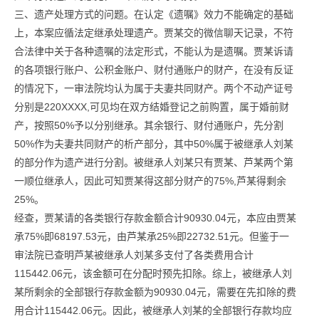
三、遗产处理方式的问题。在认定《遗嘱》效力不能确定的基础
上，本案应循法定继承处理遗产。贾某交的微信聊天记录，不符
合法律中关于各种遗嘱的法定形式，不能认为是遗嘱。贾某诉请
的各项银行账户、公积金账户、财付通账户的财产，在没有反证
的情况下，一审法院均认为属于夫妻共同财产。两个不动产证号
分别是220XXXX,可见均在双方结婚登记之前购置，属于婚前财
产，按照50%予以分别继承。其余银行、财付通账户，先分割
50%作为夫妻共同财产的析产部分，其中50%属于被继承人刘某
的部分作为遗产进行分割。被继承人刘某只有贾某、芦某两个第
一顺位继承人，因此可知贾某得这部分财产的75%,芦某得剩余
25%。
经查，贾某请的各类银行存款金额合计90930.04元，本应由贾某
承75%即68197.53元，由芦某承25%即22732.51元。但鉴于一
审法院已查明芦某被继承人刘某多支付了各类费用合计
115442.06元，该金额可在分配时预先扣除。综上，被继承人刘
某所剩余的全部银行存款金额为90930.04元，需要在先扣除的费
用合计115442.06元。因此，被继承人刘某的全部银行存款均应