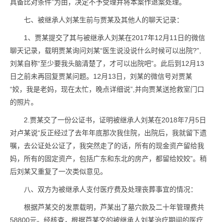
具备比对条件”为由，决定不予受理并将本案作退案处理。
七、被继承人刘某生前与贾某及其他人的聊天记录：
1、贾某提交了其与被继承人刘某在2017年12月11日的微信
聊天记录，载明贾某询问刘某“医生说没说什么时候可以出院?”,
刘某自称“至少要我头脑清楚了，才可以出院吧”。此后到12月13
日之前未再回复贾某问题。12月13日，刘某的微信号对贾某
“姣，我是老妈，现在太忙，晚点详细说”,并向贾某送抢救室门口
的照片。
2.贾某交了一份公证书，证明被继承人刘某在2018年7月5日
对卢某说“反正经过了去年年底那次我住院，出院后，我就留下遗
嘱，去公证处公证了，我突然走了的话，所有的现金资产留给我
妈，所有的固定资产，包括广东和东北的房产，都留给姣姣”。稍
后刘某又重复了一次类似意见。
八、双方为被继承人支付医疗费及处理丧葬事宜的情况：
根据芦某交的发票载明，芦某出了墓穴款及二十年管理费共
58800元。经核查，根据芦某交的被继承人刘某治疗期间的医疗