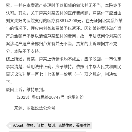
累，一并在本案遗产处理时予以扣减的做法并无不当，本院亦予
认可。其次，关于芦某刘某支付的医疗费问题，芦某付了应当由
刘某夫妇向医院支付的医疗费88142.06元，在无证据证实系芦某
与的情况下，理应由刘某和贾某予以返还。因刘某的案涉动产遗
产总金额尚不足以清偿芦某垫付的费用，故一审法院判令刘某的
案涉动产遗产全部归芦某有并无不当，贾某的上诉理据并不充
分，本院不予支持。
综上所述，贾某、芦某上诉请求均不成立，应予驳回。一审认定
事实清楚、适用法律正确，应予维持。依照《中华人民共和国民
事诉讼法》第一百七十七条第一款第（一）项之规定，判决如
下：
驳回上诉，维持原判。
（2023）粤01民终20747号 继承纠纷
来源：丽姐说法公众号
iCourt，律师，证据，培训，离婚律师，福州律师