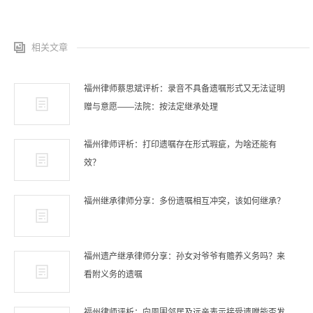
相关文章
福州律师蔡思斌评析：录音不具备遗嘱形式又无法证明
赠与意愿——法院：按法定继承处理
福州律师评析：打印遗嘱存在形式瑕疵，为啥还能有
效？
福州继承律师分享：多份遗嘱相互冲突，该如何继承？
福州遗产继承律师分享：孙女对爷爷有赡养义务吗？来
看附义务的遗嘱
福州律师评析：向周围邻居及远亲表示接受遗赠能否发