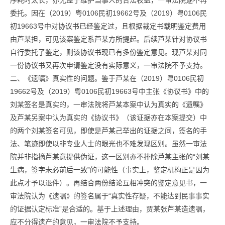
序耗时太长，亦无益于维护当事人的合法权益，一审法院遂不再
委托。因在（2019）粤0106民初19662号及（2019）粤0106民
初19663号中对协议书已经鉴定过，且根据裁定书载明鉴定费用
由芦某担，可见该案鉴定系芦某方所提起。后续芦某针对协议书
自行委托了鉴定，则该协议书现已有多份鉴定意见。现芦某对同
一份协议书又再次申请鉴定没有实际意义，一审法院不予支持。
二、《遗嘱》真实性的问题。鉴于芦某在（2019）粤0106民初
19662号及（2019）粤0106民初19663号中主张《协议书》中的
刘某签名是真实的，一审法院将芦某本案中认为真实的《遗嘱》
及芦某另案中认为真实的《协议书》（该证据亦在本案提交）中
的两个刘某签名可见，即使是芦某己举出的证据之间，签名的手
法、笔迹即使以非专业人士的眼光也不难发现区别。虽然一审法
院并非指摘芦某意提供伪证，这一区别亦不排除芦某主张的“刘某
生病，签字未必前后一致”的可能性（事实上，鉴定机构正是因为
此点才予以退件）。再结合两份结论互相冲突的鉴定意见书，一
审法院认为《遗嘱》的签名属于“真实性存疑，不能达到民事事实
的证据认定标准”是合适的。基于上述理由，贾某张芦某造遗嘱，
应不分得遗产的意见，一审法院不予支持。