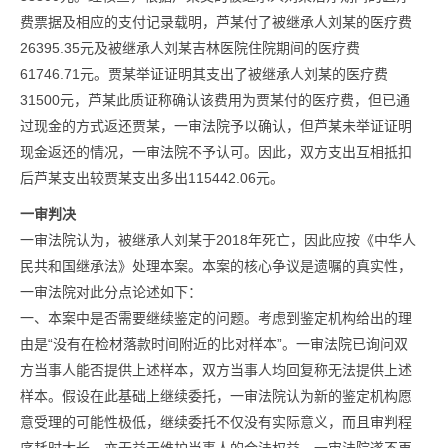
费票据及相应的支付记录载明，芦某付了被继承人刘某的医疗费
26395.35元及被继承人刘某吉林医院住院期间的医疗费
61746.71元。贾某举证证明其支出了被继承人刘某的医疗费
31500元，芦某此质证称确认该费用为贾某付的医疗费，但已通
过现金的方式返还贾某，一审法院予以确认，但芦某未举证证明
现金返还的情况，一审法院不予认可。因此，双方支出互相抵扣
后芦某支出较贾某支出多出115442.06元。
一审判决
一审法院认为，被继承人刘某于2018年死亡，因此应按《中华人
民共和国继承法》处理本案。本案的核心争议是遗嘱的真实性，
一审法院对此分点论述如下：
一、本案中是否需要继续鉴定的问题。考虑到鉴定机构给出的理
由是“没有在检材落款时间附近的比对样本”。一审法院已询问双
方当事人能否提供上述样本，双方当事人均回复称无法提供上述
样本。假设在此基础上继续委托，一审法院认为新的鉴定机构愿
意受理的可能性极低，继续委托不仅没有实际意义，而且审判程