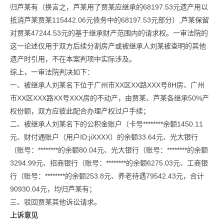
归芦某有（换言之，芦某用了贾某应继承的68197.53元遗产用以
抵消芦某贾某115442.06元债务中的68197.53元部分）,芦某保留
对贾某47244.53元的基于继承财产范围内的请求权。一审法院的
这一论述仅用于双方后续分割房产或被继承人刘某被查明的其他
遗产时引用，不在本案判项中实际涉及。
综上，一审法院判决如下：
一、被继承人刘某名下位于广州市XX区XX路XXX号8H房、广州
市XX区XXX路XX号XXX房的不动产，由贾某、芦某各继承50%产
权份额，双方应彼此配合办理产权过户手续；
二、被继承人刘某名下的公积金账户（卡号********余额1450.11
元、财付通账户（用户ID:jiXXXX）的余额33.64元、光大银行
（账号：********的余额80.04元、光大银行（账号：********的余额
3294.99元、招商银行（账号：********的余额6275.03元、工商银
行（账号：********的余额253.8元、养老待遇79542.43元，合计
90930.04元，均归芦某有；
三、驳回贾某其他诉讼请求。
上诉意见