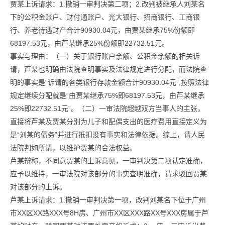
贾某上诉请求：1.撤销一审判决第二项；2.改判被继承人刘某名
下的公积金账户、财付通账户、光大银行、招商银行、工商银
行、养老待遇财产合计90930.04元，由贾某继承75%份额即
68197.53元，由芦某继承25%份额即22732.51元。
事实与理由：（一）关于银行账户余额、公积金余额的相关诉
请，芦某也明确由法院查明事实及法律规定进行分配，而法院查
明的事实是“诉请的各类银行存款金额合计90930.04元”,按照法律
规定继续分配就是“由贾某继承75%即68197.53元，由芦某继承
25%即22732.51元”。（二）一审法院超越双方当事人的主张，
直接将芦某及贾某分别为儿子和配偶支出的医疗费用直接定义为
是“刘某的债务”并进行抵扣没有事实和法律依据。综上，请人民
法院判如所请，以维护贾某的合法权益。
芦某辩称，不同意贾某的上诉意见，一审判决第二项认定准确，
应予以维持，一审法院对该部分的事实查明准确，请求驳回贾某
对该部分的上诉。
芦某上诉请求：1.撤销一审判决第一项，改判刘某名下位于广州
市XX区XX路XXX号8H房、广州市XX区XXX路XX号XXX房属于芦