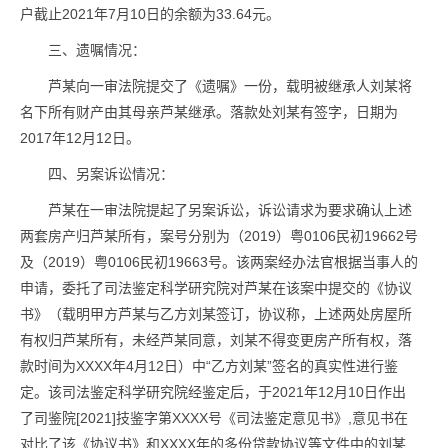
户截止2021年7月10日的余额为33.64元。
三、遗嘱情况：
芦某向一审法院提交了《遗嘱》一份，载明被继承人刘某将
名下所有财产由其母亲芦某继承。落款处刘某有签字，日期为
2017年12月12日。
四、另案诉讼情况：
芦某在一审法院提起了另案诉讼，诉讼请求为要求确认上述
两套房产归芦某所有，案号分别为（2019）粤0106民初19662号
及（2019）粤0106民初19663号。该两案经办法官根据当事人的
申请，委托了司法鉴定科学研究院对芦某在该案中提交的《协议
书》（载明甲方芦某与乙方刘某签订，协议称，上述两处房屋所
有权归芦某所有，未经芦某同意，刘某不得变更房产所有权，落
款时间为XXXX年4月12日）中“乙方刘某”签名的真实性进行鉴
定。该司法鉴定科学研究院经鉴定后，于2021年12月10日作出
了司鉴院[2021]技鉴字第XXXX号《司法鉴定意见书》,意见书在
对比了该《协议书》和XXXX年的多份贷款协议等文件中的刘某