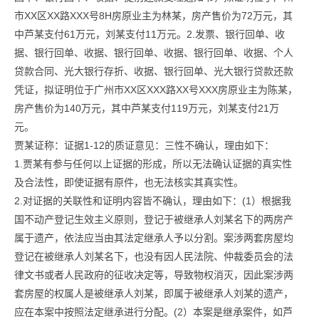
市XX区XX路XXX号8H房原业主为林某，房产售价为72万元，其
中芦某支付61万元，刘某支付11万元。2.发票、银行回单、收
据、银行回单、收据、银行回单、收据、银行回单、收据、个人
贷款合同、光大银行存折、收据、银行回单、光大银行贷款还款
凭证，拟证明位于广州市XX区XXX路XX号XXX房原业主为陈某，
房产售价为140万元，其中芦某支付119万元，刘某支付21万
元。
贾某证称：证据1-12的质证意见：三性不确认，理由如下：
1.贾某有参与任何以上证据的形成，所以无法确认证据的真实性
及合法性，即使证据有原件，也无法核实其真实性。
2.对证据的关联性和证明内容皆不确认，理由如下：(1）根据我
国不动产登记生效主义原则，登记于被继承人刘某名下的两房产
属于遗产，依法应当由其法定继承人予以分割。案涉两套房屋均
登记在被继承人刘某名下，也没有因人民法院、仲裁委员会的法
律文书或者人民政府的征收决定等，导致物权消灭，因此案涉两
套房屋的权属人是被继承人刘某，即属于被继承人刘某的遗产，
应在本案中按照法定继承进行分配。(2）本案是继承案件，如芦