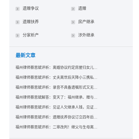
遗赠争议
遗赠
遗赠扶养
房产继承
分家析产
涉外继承
最新文章
福州律师蔡思斌评析：离婚协议约定房屋归女儿所有，父亲去世后继母能否拒绝过户？
福州律师蔡思斌评析：丈夫离世后天降小三携私生子争遗产，法院正义判决保住原配80%份额！
福州律师蔡思斌评析：录音不具备遗嘱形式又无法证明赠与意愿——法院：按法定继承处理
福州律师蔡思斌解答：变天了：福州继承、赠与房产转让要收20%个税？福州国税官方回复来了！
福州律师蔡思斌评析：见证人欠继承人钱，见证遗嘱还有效吗？
福州律师蔡思斌评析：遗赠抚养协议订立四年后丧失民事行为能力，协议有效吗？
福州律师蔡思斌评析：二审改判！继父与生母离婚后，曾受其抚养的继子女是否仍享有继承权？