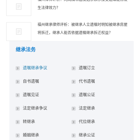
生法律效力？
福州继承律师评析：被继承人立遗嘱时明知被继承房屋
将拆迁，继承人能否依据遗嘱继承拆迁权益？
继承法务
遗嘱继承争议
遗嘱订立
自书遗嘱
代书遗嘱
遗嘱见证
遗嘱公证
法定继承争议
法定继承
转继承
代位继承
婚姻继承
继承公证