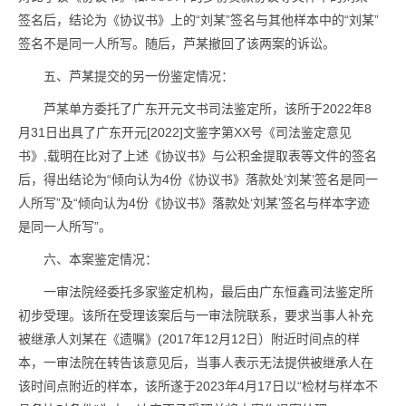
签名后，结论为《协议书》上的“刘某”签名与其他样本中的“刘某”
签名不是同一人所写。随后，芦某撤回了该两案的诉讼。
五、芦某提交的另一份鉴定情况：
芦某单方委托了广东开元文书司法鉴定所，该所于2022年8
月31日出具了广东开元[2022]文鉴字第XX号《司法鉴定意见
书》,载明在比对了上述《协议书》与公积金提取表等文件的签名
后，得出结论为“倾向认为4份《协议书》落款处‘刘某’签名是同一
人所写”及“倾向认为4份《协议书》落款处‘刘某’签名与样本字迹
是同一人所写”。
六、本案鉴定情况：
一审法院经委托多家鉴定机构，最后由广东恒鑫司法鉴定所
初步受理。该所在受理该案后与一审法院联系，要求当事人补充
被继承人刘某在《遗嘱》(2017年12月12日）附近时间点的样
本，一审法院在转告该意见后，当事人表示无法提供被继承人在
该时间点附近的样本，该所遂于2023年4月17日以“检材与样本不