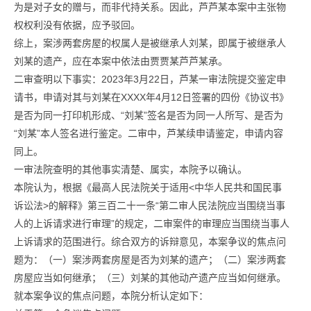
为是对子女的赠与，而非代持关系。因此，芦芦某本案中主张物
权权利没有依据，应予驳回。
综上，案涉两套房屋的权属人是被继承人刘某，即属于被继承人
刘某的遗产，应在本案中依法由贾贾某芦芦某承。
二审查明以下事实：2023年3月22日，芦某一审法院提交鉴定申
请书，申请对其与刘某在XXXX年4月12日签署的四份《协议书》
是否为同一打印机形成、“刘某”签名是否为同一人所写、是否为
“刘某”本人签名进行鉴定。二审中，芦某续申请鉴定，申请内容
同上。
一审法院查明的其他事实清楚、属实，本院予以确认。
本院认为，根据《最高人民法院关于适用<中华人民共和国民事
诉讼法>的解释》第三百二十一条“第二审人民法院应当围绕当事
人的上诉请求进行审理”的规定，二审案件的审理应当围绕当事人
上诉请求的范围进行。综合双方的诉辩意见，本案争议的焦点问
题为：（一）案涉两套房屋是否为刘某的遗产；（二）案涉两套
房屋应当如何继承；（三）刘某的其他动产遗产应当如何继承。
就本案争议的焦点问题，本院分析认定如下：