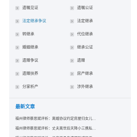
遗嘱见证
遗嘱公证
法定继承争议
法定继承
转继承
代位继承
婚姻继承
继承公证
遗赠争议
遗赠
遗赠扶养
房产继承
分家析产
涉外继承
最新文章
福州律师蔡思斌评析：离婚协议约定房屋归女儿所有，父亲去世后继母能否拒绝过户？
福州律师蔡思斌评析：丈夫离世后天降小三携私生子争遗产，法院正义判决保住原配80%份额！