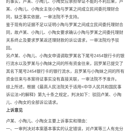
的事实，卢某、小陶儿、小陶女应承担举证不能的不利后果，卢
某、小陶儿、小陶女主张小陶与罗某之间成立民间委托理财合
同，缺乏事实依据，一审法院不予支持。
鉴于现有的证据不足以证明小陶与罗某之间成立民间委托理财合
同，故卢某、小陶儿、小陶女要求确认小陶与罗某之间委托理财
关系终止及要求罗某返还理财款的诉讼请求，一审法院均予驳
回。
另卢某、小陶儿、小陶女申请调取罗某名下尾号2454银行卡的银
行流水以及罗某与小陶妹之间的所有资金往来，因罗某已提交了
其名下尾号2454银行卡的银行流水，且罗某与小陶妹之间的所有
资金往来与本案待证事实没有直接关联，一审法院不予准许。
综上所述，根据《最高人民法院关于适用<中华人民共和国民事
诉讼法>的解释》第九十条之规定，判决如下：驳回卢某、小陶
儿、小陶女的全部诉讼请求。
上诉意见
卢某、小陶儿、小陶女主要上诉事实和理由：
一、一审判决对本案基本事实的认定错误，对卢某等三人有充分