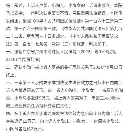
综上所述，上诉人卢某、小陶儿、小陶女的上诉请求成立，本院
予以支持；一审判决认定事实不清，导致适用法律错误，本院予
以纠正。依照《中华人民共和国民法总则》第一百六十三条第二
款、第一百六十四条第一款，《中华人民共和国民法典》第九百
二十二条、第九百三十四条规定，《中华人民共和国民事诉讼
法》第一百七十七条第一款第（二）项规定，判决如下：
一、撤销广东省广州市海珠区人民法院（2022）粤0105民初
22161号民事判决；
二、确认小陶与被上诉人罗某的委托理财关系于2021年8月13日
终止；
三、一审第三人小陶妹于本判决发生法律效力之日起十日内向上
诉人卢某返还30万元，向上诉人小陶儿、小陶女，一审原告小陶
父、小陶母各返还5万元；被上诉人罗某对于一审第三人小陶妹
的上述还款责任承担补充清偿责任；
四、被上诉人罗某于本判决发生法律效力之日起十日内向上诉人
卢某返还12万元，向上诉人小陶儿、小陶女，一审原告小陶父、
小陶母各返还2万元。