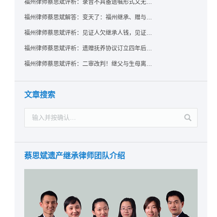
福州律师蔡思斌评析：录音不具备遗嘱形式又无法证明赠与意愿——法院：按法定继承处理
福州律师蔡思斌解答：变天了：福州继承、赠与房产转让要收20%个税？福州国税官方回复来了！
福州律师蔡思斌评析：见证人欠继承人钱，见证遗嘱还有效吗？
福州律师蔡思斌评析：遗赠抚养协议订立四年后丧失民事行为能力，协议有效吗？
福州律师蔡思斌评析：二审改判！继父与生母离婚后，曾受其抚养的继子女是否仍享有继承权？
文章搜索
蔡思斌遗产继承律师团队介绍