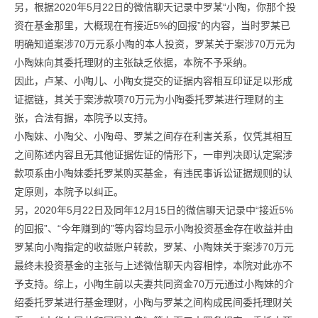
另，根据2020年5月22日的微信聊天记录中罗某“小陶，你那个投
资在基金那里，大概现在有接近5%的回报”的内容，当时罗某已
明确知道案涉70万元系小陶的本人投资，罗某关于案涉70万元为
小陶妹向其委托理财的主张缺乏依据，本院不予采纳。
因此，卢某、小陶儿、小陶女提交的证据内容相互印证足以形成
证据链，其关于案涉款项70万元为小陶委托罗某进行理财的主
张，合法有据，本院予以支持。
小陶妹、小陶父、小陶母、罗某之间存在利害关系，仅凭其相互
之间陈述内容且无其他证据佐证的情形下，一审判决即认定案涉
款项系由小陶妹委托罗某购买基金，有违民事诉讼证据规则的认
定原则，本院予以纠正。
另，2020年5月22日及同年12月15日的微信聊天记录中“接近5%
的回报”、“今年赚到的”等内容均显示小陶投资基金存在收益并由
罗某向小陶指定的收益账户转款，罗某、小陶妹关于案涉70万元
最终未投资基金的主张与上述微信聊天内容相悖，本院对此亦不
予支持。综上，小陶生前以夫妻共同资金70万元通过小陶妹的介
绍委托罗某进行基金理财，小陶与罗某之间构成民间委托理财关