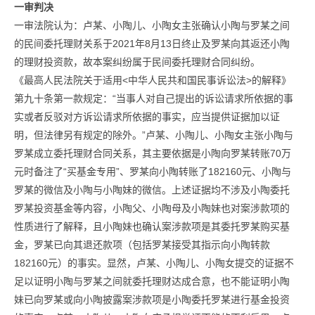
一审判决
一审法院认为：卢某、小陶儿、小陶女主张确认小陶与罗某之间
的民间委托理财关系于2021年8月13日终止及罗某向其返还小陶
的理财投资款，故本案纠纷属于民间委托理财合同纠纷。
《最高人民法院关于适用<中华人民共和国民事诉讼法>的解释》
第九十条第一款规定：“当事人对自己提出的诉讼请求所依据的事
实或者反驳对方诉讼请求所依据的事实，应当提供证据加以证
明，但法律另有规定的除外。”卢某、小陶儿、小陶女主张小陶与
罗某成立委托理财合同关系，其主要依据是小陶向罗某转账70万
元时备注了“买基金专用”、罗某向小陶转账了182160元、小陶与
罗某的微信及小陶与小陶妹的微信。上述证据均不涉及小陶委托
罗某投资基金等内容，小陶父、小陶母及小陶妹也对案涉款项的
性质进行了解释，且小陶妹也确认案涉款项是其委托罗某购买基
金，罗某已向其退还款项（包括罗某接受其指示向小陶转款
182160元）的事实。显然，卢某、小陶儿、小陶女提交的证据不
足以证明小陶与罗某之间就委托理财达成合意，也不能证明小陶
妹已向罗某或向小陶披露案涉款项是小陶委托罗某进行基金投资