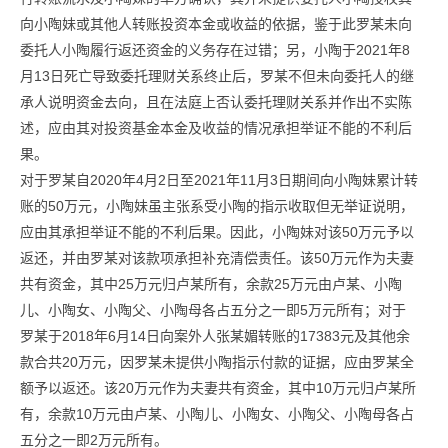
向小陶妹或其他人转账投资本金或收益的依据，鉴于此罗某未向
委托人小陶履行返还资金的义务存在过错；另，小陶于2021年8
月13日死亡导致委托理财关系终止后，罗某不但未向委托人的继
承人说明资金去向，且在法庭上否认委托理财关系并作出不实陈
述，应由其对投资基金本金及收益的情况承担举证不能的不利后
果。
对于罗某自2020年4月2日至2021年11月3日期间向小陶妹累计转
账的50万元，小陶妹虽主张系受小陶的指示收取但无举证说明，
应由其承担举证不能的不利后果。因此，小陶妹对该50万元予以
返还，并由罗某对该款项承担补充清偿责任。该50万元作为夫妻
共有资金，其中25万元归卢某所有，余款25万元由卢某、小陶
儿、小陶女、小陶父、小陶母各占五分之一即5万元所有；对于
罗某于2018年6月14日向案外人张某媚转账的17383元及其他余
款合共20万元，因罗某未提供小陶指示付款的证据，应由罗某全
额予以返还。该20万元作为夫妻共有资金，其中10万元归卢某所
有，余款10万元由卢某、小陶儿、小陶女、小陶父、小陶母各占
五分之一即2万元所有。