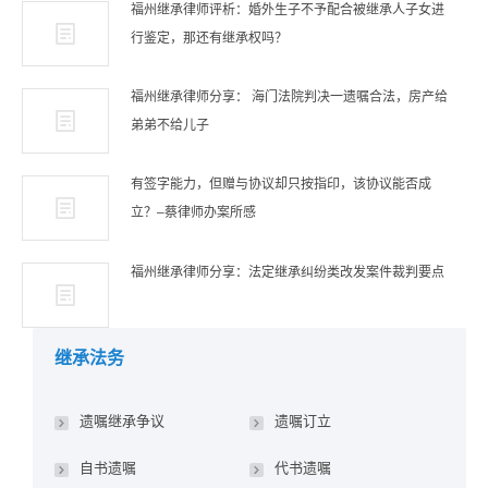
福州继承律师评析：婚外生子不予配合被继承人子女进
行鉴定，那还有继承权吗？
福州继承律师分享： 海门法院判决一遗嘱合法，房产给
弟弟不给儿子
有签字能力，但赠与协议却只按指印，该协议能否成
立？–蔡律师办案所感
福州继承律师分享：法定继承纠纷类改发案件裁判要点
继承法务
遗嘱继承争议
遗嘱订立
自书遗嘱
代书遗嘱