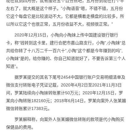
现在就到四月份，就有接近五个百分点吧，五月份到现在打个平
左右了，就大概是这个样子。”小陶语音“嗯，不错不错，五月份
它这个每盘它是比较波动不大，它都是横着走横盘的比较多，所
以所以它这个也很正常，五月份收益不大，视频很正常。”
2020年12月15日，小陶向小陶妹上传中国建设银行银行
卡，称“钱转到这卡里，建行合肥市嘉山路支行，小陶”,小陶妹“总
共给你转了十八万二千一百六十”,小陶“这个都是今年赚到的吗”,
小陶妹“是的，给你赚的、你自己知道就好了，不要告诉第三个人
知道”。
据罗某提交的其名下尾号2454中国银行账户交易明细清单及
微信支付转账电子凭证记载，2020年4月2日至2021年11月3日
间，罗某陆续向小陶妹转账累计50万元；2020年12月15日，罗
某向小陶转账182160元；2018年6月14日，罗某向案外人张某媚
微信转账累计17383元。
罗某解释称，向案外人张某媚微信转账的款项是代小陶购买
保健品的费用。