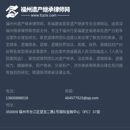
福州州遗产继承律师网，系福建省首家遗产继承专业法律网站，由资深
福州继承律师蔡思斌主持，专注于福州乃至福建全省继承及遗产分割争
议案件办理及研究。蔡思斌律师团队组建以来办理了数百宗的继承、法
定继承、遗嘱继承、遗赠、遗赠扶养协议、离婚、收养、离婚后财产纠
纷等各类型继承家事案件，经办案件曾被最高人民法院编选入《人民法
院案例选》，蔡思斌律师团队对遗产继承、法定继承、遗嘱继承、遗嘱
效力、婚姻继承、房产继承、分家析产、涉外继承等继承法律实务问题
有独到的研究，精通各项继承法律业务。
电话：
邮箱：
13600898018
464577523@qq.com
地址：
350009 福州市台江区望龙二路1号国际金融中心（IFC）37层