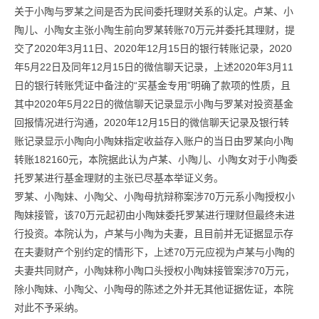
关于小陶与罗某之间是否为民间委托理财关系的认定。卢某、小
陶儿、小陶女主张小陶生前向罗某转账70万元并委托其理财，提
交了2020年3月11日、2020年12月15日的银行转账记录，2020
年5月22日及同年12月15日的微信聊天记录，上述2020年3月11
日的银行转账凭证中备注的“买基金专用”明确了款项的性质，且
其中2020年5月22日的微信聊天记录显示小陶与罗某对投资基金
回报情况进行沟通，2020年12月15日的微信聊天记录及银行转
账记录显示小陶向小陶妹指定收益存入账户的当日由罗某向小陶
转账182160元，本院据此认为卢某、小陶儿、小陶女对于小陶委
托罗某进行基金理财的主张已尽基本举证义务。
罗某、小陶妹、小陶父、小陶母抗辩称案涉70万元系小陶授权小
陶妹接管，该70万元起初由小陶妹委托罗某进行理财但最终未进
行投资。本院认为，卢某与小陶为夫妻，且目前并无证据显示存
在夫妻财产个别约定的情形下，上述70万元应视为卢某与小陶的
夫妻共同财产，小陶妹称小陶口头授权小陶妹接管案涉70万元，
除小陶妹、小陶父、小陶母的陈述之外并无其他证据佐证，本院
对此不予采纳。