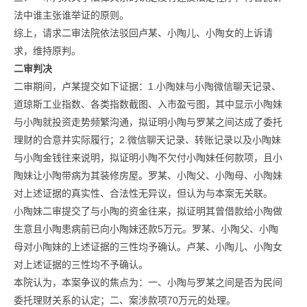
法中谁主张谁举证的原则。
综上，请求二审法院依法驳回卢某、小陶儿、小陶女的上诉请
求，维持原判。
二审判决
二审期间，卢某提交如下证据：1.小陶妹与小陶微信聊天记录、
道琼斯工业指数、各类指数截图、入市盈亏图，其中显示小陶妹
与小陶就投资走势频繁沟通，拟证明小陶与罗某之间达成了委托
理财的合意并实际履行；2.微信聊天记录、转账记录以及小陶妹
与小陶金钱往来说明，拟证明小陶不欠付小陶妹任何款项，且小
陶妹让小陶带病为其装修房屋。罗某、小陶父、小陶母、小陶妹
对上述证据的真实性、合法性无异议，但认为与本案无关联。
小陶妹二审提交了与小陶的资金往来，拟证明其曾借款给小陶做
生意且小陶患病前已向小陶妹还款5万元。罗某、小陶父、小陶
母对小陶妹的上述证据的三性均予确认。卢某、小陶儿、小陶女
对上述证据的三性均不予确认。
本院认为，本案争议的焦点为：一、小陶与罗某之间是否为民间
委托理财关系的认定；二、案涉款项70万元的处理。