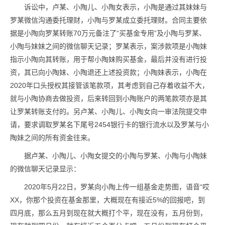
诉讼中，卢某、小陶儿、小陶女表示，小陶是通过其妹妹与
罗某微信沟通委托理财，小陶与罗某成立委托理财。合同主要依
据是小陶向罗某转账70万元备注了“买基金专用”及小陶与罗某、
小陶与妹妹之间的微信聊天记录；罗某表示，案涉款项是小陶妹
指示小陶向其转账，用于帮小陶妹购买基金，最后并没有进行投
资，其已向小陶妹、小陶退还上述投资款；小陶妹表示，小陶在
2020年口头授权其接管该笔款项，其考虑到自己存着收益不大，
就与小陶协商去做投资，后来转回到小陶账户的两笔款项亦是其
让罗某转账支付的。另卢某、小陶儿、小陶女向一审法院提交申
请，要求调取罗某名下尾号2454银行卡的银行流水以及罗某与小
陶妹之间的所有资金往来。
据卢某、小陶儿、小陶女提交的小陶与罗某、小陶与小陶妹
的微信聊天记录显示：
2020年5月22日，罗某向小陶上传一组基金走势图，语音“哎
XX，你那个投资在基金那里，大概现在有接近5%的回报吧，到
四月底，那么五月到现在就大概打个平，现在没有，五月份到，