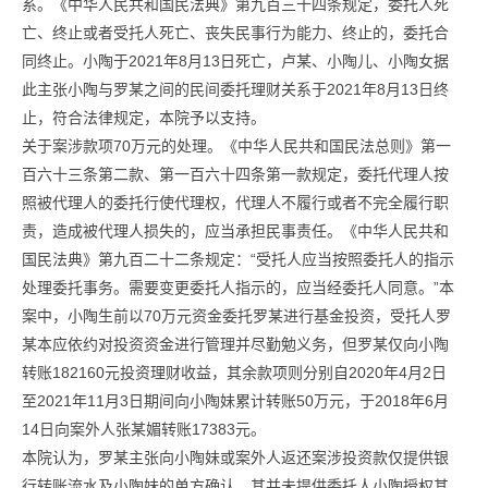
系。《中华人民共和国民法典》第九百三十四条规定，委托人死
亡、终止或者受托人死亡、丧失民事行为能力、终止的，委托合
同终止。小陶于2021年8月13日死亡，卢某、小陶儿、小陶女据
此主张小陶与罗某之间的民间委托理财关系于2021年8月13日终
止，符合法律规定，本院予以支持。
关于案涉款项70万元的处理。《中华人民共和国民法总则》第一
百六十三条第二款、第一百六十四条第一款规定，委托代理人按
照被代理人的委托行使代理权，代理人不履行或者不完全履行职
责，造成被代理人损失的，应当承担民事责任。《中华人民共和
国民法典》第九百二十二条规定：“受托人应当按照委托人的指示
处理委托事务。需要变更委托人指示的，应当经委托人同意。”本
案中，小陶生前以70万元资金委托罗某进行基金投资，受托人罗
某本应依约对投资资金进行管理并尽勤勉义务，但罗某仅向小陶
转账182160元投资理财收益，其余款项则分别自2020年4月2日
至2021年11月3日期间向小陶妹累计转账50万元，于2018年6月
14日向案外人张某媚转账17383元。
本院认为，罗某主张向小陶妹或案外人返还案涉投资款仅提供银
行转账流水及小陶妹的单方确认，其并未提供委托人小陶授权其