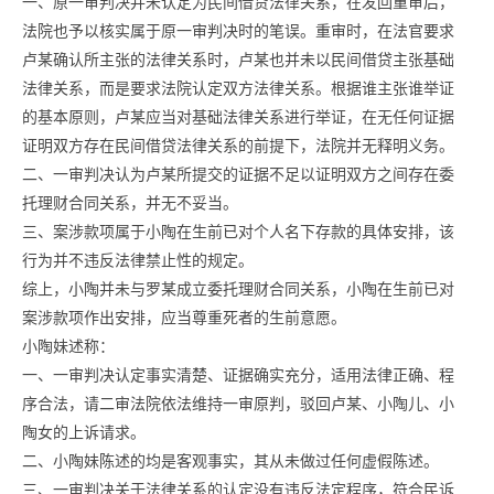
一、原一审判决并未认定为民间借贷法律关系，在发回重审后，
法院也予以核实属于原一审判决时的笔误。重审时，在法官要求
卢某确认所主张的法律关系时，卢某也并未以民间借贷主张基础
法律关系，而是要求法院认定双方法律关系。根据谁主张谁举证
的基本原则，卢某应当对基础法律关系进行举证，在无任何证据
证明双方存在民间借贷法律关系的前提下，法院并无释明义务。
二、一审判决认为卢某所提交的证据不足以证明双方之间存在委
托理财合同关系，并无不妥当。
三、案涉款项属于小陶在生前已对个人名下存款的具体安排，该
行为并不违反法律禁止性的规定。
综上，小陶并未与罗某成立委托理财合同关系，小陶在生前已对
案涉款项作出安排，应当尊重死者的生前意愿。
小陶妹述称：
一、一审判决认定事实清楚、证据确实充分，适用法律正确、程
序合法，请二审法院依法维持一审原判，驳回卢某、小陶儿、小
陶女的上诉请求。
二、小陶妹陈述的均是客观事实，其从未做过任何虚假陈述。
三、一审判决关于法律关系的认定没有违反法定程序，符合民诉