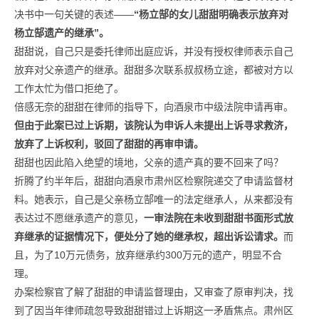
决书中一句关键的表述——
“杨立郜的女儿甜甜明确表示放弃对
杨立郜遗产的继承”。
甜甜说，自己只是委托律师出庭应诉，并没有授权律师表示自己
放弃对父亲遗产的继承。甜甜多次联系叔叔杨立途，都被对方以
工作太忙为借口拒绝了。
倍感无奈的甜甜在律师的指导下，向酒泉市中级法院申请再审。
但由于此案已过上诉期，该院认为申诉人未提出上诉寻求救济，
放弃了上诉权利，驳回了甜甜的再审申请。
甜甜也因此陷入绝望的境地，父亲的遗产真的要不回来了吗？
折腾了约半年后，甜甜向酒泉市肃州区检察院递交了申请监督材
料。她表示，自己是父亲杨立郜唯一的法定继承人，从来都没有
表达过不愿继承遗产的意见，
一审法院在未收到甜甜书面形式放
弃继承的证据情况下，便处分了她的继承权，超出诉讼请求。
而
且，为了10万元债务，放弃继承约300万元的遗产，明显不合
理。
办案检察官了解了甜甜的申请监督理由，又审查了原审判决，找
到了因当年律师疏忽导致甜甜错过上诉期这一矛盾焦点。肃州区