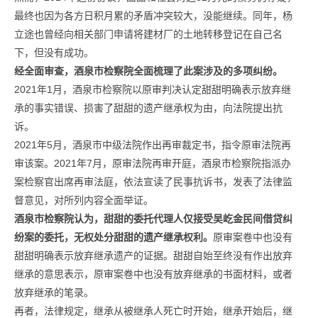
最终也因为各方日积月累的矛盾冲突较大，没能继续。同年，杨
立途也曾经向相关部门申请将建材厂的土地转移登记在自己名
下，但没有成功。
经全面审查，酒泉市检察院全面梳理了此案涉及的多项纠纷。
2021年1月，酒泉市检察院以原审判决认定甜甜明确表示放弃继
承的事实错误、损害了甜甜的遗产继承权为由，向法院提出抗
诉。
2021年5月，酒泉市中级法院作出再审裁定书，指令原审法院再
审该案。2021年7月，原审法院再审开庭，酒泉市检察院指派办
案检察官出席再审法庭，依法宣读了民事抗诉书，发表了法律监
督意见，对所列内容全面举证。
酒泉市检察院认为，甜甜的委托代理人仅接受吴屹金民间借贷纠
纷案的委托，无权处分甜甜的遗产继承权利。
原审案卷中也没有
甜甜明确表示放弃继承遗产的证据。甜甜自始至终没有作出放弃
继承的意思表示，原审案卷中也没有放弃继承的书面材料，或者
放弃继承的笔录。
再者，法律规定，继承从被继承人死亡时开始，继承开始后，继