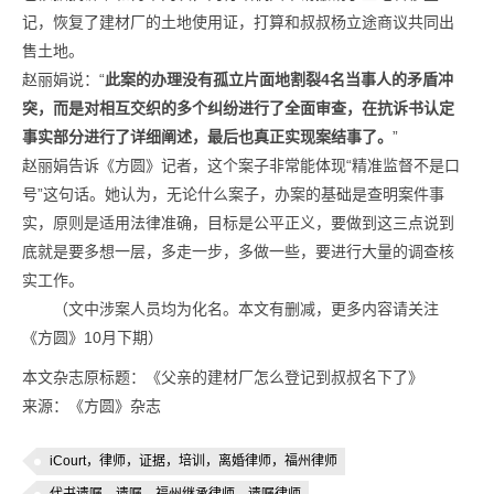
记，恢复了建材厂的土地使用证，打算和叔叔杨立途商议共同出
售土地。
赵丽娟说：“
此案的办理没有孤立片面地割裂4名当事人的矛盾冲
突，而是对相互交织的多个纠纷进行了全面审查，在抗诉书认定
事实部分进行了详细阐述，最后也真正实现案结事了。
”
赵丽娟告诉《方圆》记者，这个案子非常能体现“精准监督不是口
号”这句话。她认为，无论什么案子，办案的基础是查明案件事
实，原则是适用法律准确，目标是公平正义，要做到这三点说到
底就是要多想一层，多走一步，多做一些，要进行大量的调查核
实工作。
（文中涉案人员均为化名。本文有删减，更多内容请关注
《方圆》10月下期）
本文杂志原标题：《父亲的建材厂怎么登记到叔叔名下了》
来源：《方圆》杂志
iCourt，律师，证据，培训，离婚律师，福州律师