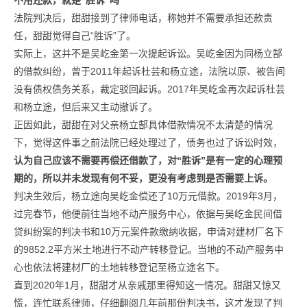
不用还款，就是“胜诉”吗
法院判决后，甜甜接到了律师电话，称她并不需要承担还款责
任，甜甜觉得自己“胜诉”了。
实际上，这并不是吴屹金第一次提起诉讼。吴屹金因为同杨立郜
的借款纠纷，曾于2011年起诉杜芸和杨立途，法院以原、被告间
没有债权债务关系，裁定驳回起诉。2017年吴屹金再次起诉杜芸
和杨立途，但后来又主动撤诉了。
正因如此，甜甜在对父亲杨立郜具体借款情况不太清楚的情况
下，觉得这件事之前法院已经处理过了，债务也过了诉讼时效，
认为自己应该不需要再偿还借款了，对“胜诉”是有一定的心理预
期的，所以并未发现有何不妥，更没有考虑到是否需要上诉。
判决生效后，杨立途向吴屹金偿还了10万元借款。2019年3月，
过完春节，他便前往当地不动产服务中心，依据与吴屹金民间借
贷纠纷案的判决书和10万元案件款缴纳收据，申请对建材厂名下
的9852.2平方米土地进行不动产转移登记。当地的不动产服务中
心也依法将建材厂的土地转移登记至杨立途名下。
直到2020年1月，甜甜才从亲戚那里得知这一情况。甜甜又惊又
慌，连忙联系律师，仔细翻阅几年前那份判决书，这才发现了判