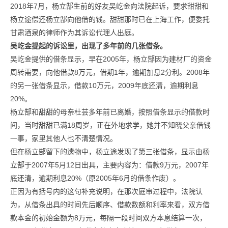
2018年7月，杨立郜生前的好友吴屹金向法院起诉，要求甜甜和
杨立途偿还杨立郜向他借的钱。甜甜那时已在上海工作，便委托
甘肃酒泉的律师作为其诉讼代理人出庭。
吴屹金提起的诉讼里，出现了多年前的几张借条。
吴屹金提供的借条显示，早在2005年，杨立郜因为建材厂的资金
周转需要，向他借款8万元，借期1年，逾期加息2分利。2008年
的另一张借条显示，借款10万元，2009年底还清，逾期利息
20%。
杨立郜和甜甜的母亲杜芸多年前已离婚，按照借条显示的借款时
间，当时甜甜已满18周岁，正在外地求学，她并不知晓父亲借钱
一事，家里其他人也不清楚情况。
但在杨立郜留下的遗物中，杨立途发现了第三张借条，显示由杨
立郜于2007年5月12日出具，主要内容为：借款9万元，2007年
底还清，逾期利息20%（原2005年6月的借条作废）。
正因为有括号内的这句补充说明，在那次庭审过程中，法院认
为，从借条出具的时间先后顺序、借款数额和利率来看，双方借
款本金的初始金额为8万元，每隔一段时间双方本息结算一次，