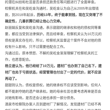
的潜在纠纷和杜芸是否承担还款责任等问题进行了全面审查。
检察机关在和吴屹金沟通时，吴屹金认为自己从2005年出借钱
款，到2018年起诉，
历经13年，终于能拿到钱，现在又突增了不
确定性，几番折腾已经让他心力交瘁。
赵丽娟反复和吴屹金沟通，表示甜甜的继承权和他的债权同等重
要，都应当受到法律保护。而且经审查，检察机关认为10万元的
债权是真实存在的，所以，检察机关监督这个案件不会对他的债
权有什么影响，只不过需要他配合工作。
沟通过后，原本愤怒、不解的吴屹金渐渐理解了检察机关的工
作，也愿意配合。
杨立途认为，他已经给了10万元，建材厂也办到了自己名下，建
材厂也处于亏损状态，经营管理也付出了一定的代价，就不应该
再动了。
甜甜则认为，债权是债权，她的继承权不应该受到影响，任何人
都不能剥夺她的遗产继承权。她的母亲杜芸也要考虑再审是否会
对她有影响，是否还会让她也承担一部分债务。
酒泉市检察院办案人员到建材厂了解情况，发现建材厂已经不再