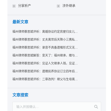
分家析产
涉外继承
最新文章
福州律师蔡思斌评析：离婚协议约定房屋归女儿所有，父亲去世后继母能否拒绝过户？
福州律师蔡思斌评析：丈夫离世后天降小三携私生子争遗产，法院正义判决保住原配80%份额！
福州律师蔡思斌评析：录音不具备遗嘱形式又无法证明赠与意愿——法院：按法定继承处理
福州律师蔡思斌解答：变天了：福州继承、赠与房产转让要收20%个税？福州国税官方回复来了！
福州律师蔡思斌评析：见证人欠继承人钱，见证遗嘱还有效吗？
福州律师蔡思斌评析：遗赠抚养协议订立四年后丧失民事行为能力，协议有效吗？
福州律师蔡思斌评析：二审改判！继父与生母离婚后，曾受其抚养的继子女是否仍享有继承权？
文章搜索