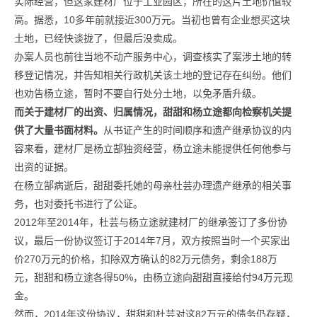
实际经营，但这家建材厂位于工业园区，所在的这片土地价值较
高。据悉，10多年前就接近300万元。当初也曾有企业想买这块
土地，已经快谈拢了，但最后没卖成。
办案人员也前往当地不动产服务中心，调查核实了案涉土地的转
移登记情况，并告知相关行政机关该土地的登记存在纠纷。他们
也劝告杨立途，暂时不要自行处分土地，以免矛盾升级。
而关于建材厂的出资、归属情况，甜甜和杨立途都向检察机关提
供了大量书面材料。
从书证产生的时间顺序和遗产继承协议的内
容来看，建材厂是杨立郜独资经营，杨立途未能提供任何他参与
出资的证据。
在杨立郜病逝后，甜甜委托她的母亲杜芸办理遗产继承的相关事
务，也对委托书进行了公证。
2012年至2014年，杜芸与杨立途就建材厂的继承签订了多份协
议，最后一份协议签订于2014年7月，双方按照当时一个买家出
价270万元的价格，扣除双方确认的82万元债务，剩余188万
元，甜甜和杨立途各得50%，由杨立途向甜甜直接给付94万元现
金。
然而，2014年这份协议，甜甜和杜芸对这82万元的债务仍存疑，