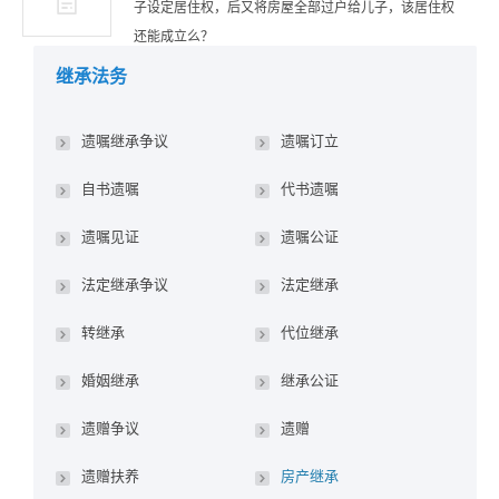
子设定居住权，后又将房屋全部过户给儿子，该居住权
还能成立么？
继承法务
遗嘱继承争议
遗嘱订立
自书遗嘱
代书遗嘱
遗嘱见证
遗嘱公证
法定继承争议
法定继承
转继承
代位继承
婚姻继承
继承公证
遗赠争议
遗赠
遗赠扶养
房产继承