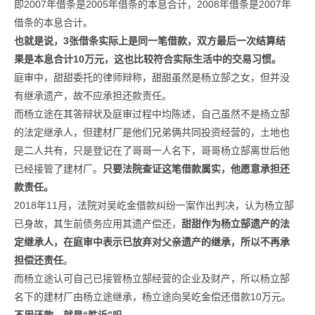
即2007年借条是2005年借条的本息合计，2008年借条是2007年
借条的本息合计。
也就是说，3张借条实际上是同一笔借款，双方最后一次结算结
果是本息合计10万元，这也比较符合实际生活中的交易习惯。
庭审中，甜甜委托的律师辩称，甜甜虽然是杨立郜之女，但并没
有继承遗产，故不应承担还款责任。
而杨立途在其答辩状及庭审过程中均陈述，自己虽然不是杨立郜
的法定继承人，但建材厂是他们兄弟俩共同投资经营的，土地也
是二人共有，只是登记在了哥哥一人名下，哥哥杨立郜离世后他
已经接管了建材厂。
只要法院查证这笔借款属实，他愿意承担还
款责任。
2018年11月，法院对吴屹金借款纠纷一案作出判决，认为杨立郜
已身故，其生前债务应用其遗产偿还，
甜甜作为杨立郜遗产的法
定继承人，在庭审中表示已放弃对父亲遗产的继承，所以不再承
担偿还责任
。
而杨立途认可自己已接管杨立郜经营的企业及财产，所以杨立郜
名下的建材厂由杨立途继承，杨立途向吴屹金偿还借款10万元。