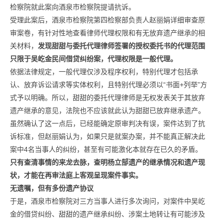
检察院就此案向酒泉市检察院提请抗诉。
受理此案后，酒泉市检察院第四检察部负责人赵丽娟详细审查原
审案卷，有针对性地查看律师代理权限和有无放弃遗产继承的相
关材料，
发现甜甜与委托代理律师签署的授权委托书的代理范围
只限于吴屹金民间借贷纠纷案，代理权限是一般代理。
依据法律规定，一般代理仅涉及程序权利，特别代理才包括承
认、放弃诉讼请求等实体权利，且特别代理必须以“书面+列举”方
式予以明确。所以，甜甜的委托代理律师是无权发表关于其放弃
遗产继承的意见，法院也不应该就此认为甜甜已放弃继承遗产。
虽然确认了这一点后，已经能确定原审判决有误，案件达到了抗
诉标准，但赵丽娟认为，如果只是就案办案，并不能真正解决此
案中4名当事人的纠纷，甚至有可能激化本就存在已久的矛盾。
只有查清事情的来龙去脉，查明杨立郜遗产的继承情况和遗产现
状，才能在再审法庭上客观呈现案件事实。
无遗嘱，但有多份遗产协议
于是，酒泉市检察院对三方当事人进行多次询问，对案件中吴屹
金的借贷纠纷、甜甜的遗产继承纠纷、涉案土地转让有可能涉及