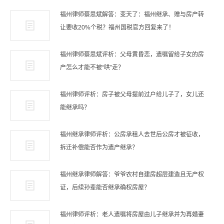
福州律师蔡思斌解答：变天了：福州继承、赠与房产转
让要收20%个税？福州国税官方回复来了！
福州律师蔡思斌评析：父母黄昏恋，遗嘱留给子女的房
产怎么才能不被“哄”走？
福州律师评析：房子被父母提前过户给儿子了，女儿还
能继承吗？
福州继承律师评析：公房承租人去世后公房才被征收，
拆迁补偿能否作为遗产继承？
福州继承律师解答：爷爷农村自建房超层建造且无产权
证，后续孙辈能否继承确权房屋？
福州律师评析：老人遗嘱将房屋由儿子继承并为再婚妻