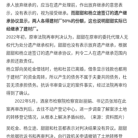
承人放弃继承的，应当在遗产处理前，作出放弃继承的意思表
示，没有表示的，视为接受继承。
而甜甜和杨立途签订的遗产继
承协议显示，两人各得建材厂50%的份额，这也说明甜甜实际已
经继承了建材厂。
2022年初，原审法院再审判决认为，甜甜在原审的委托代理人无
权代为处分遗产继承权利，甜甜也没有表示放弃遗产继承，根据
甜甜和杨立途签订的遗产继承协议，判令二人在遗产继承范围内
承担还款责任。
杨立郜向吴屹金借钱时，他和杜芸已离婚，借条显示钱款也都用
于建材厂的资金周转，所以产生的债务不属于夫妻共同债务，杜
芸无须承担债务。抗诉书审查认定的案件事实，经过法院再审均
得到了确认。
2022年5月，酒泉市检察院检察官赵丽娟、书记员张旭在此
案再审改判后，去往不动产登记中心，进一步调查了解案涉土地
的转移登记情况，从根本上解决矛盾纠纷。（来源：资料图片）
吴屹金、杨立途、甜甜和杜芸都表示对判决结果没有异议。甜甜
也依据抗诉书和再审判决，向行政机关申请撤销了土地转移登