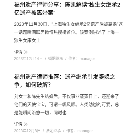
福州遗产律师分享：陈凯解读“独生女继承2
亿遗产被离婚案”
2023年11月30日，“上海独生女继承2亿遗产后被离婚”这
一话题瞬间跃居微博热搜榜首位。该案例讲述了上海一
独生女康女士
详情
2023年12月14日
婚姻继承
作者：
manager
福州遗产律师推荐：遗产继承引发婆媳之
争，如何破解？
刘女士和陈先生结婚后，不仅事业蒸蒸日上，还迎来了
他们的天使宝宝，可谓一帆风顺。人类幼崽的可爱，总
是能瞬间治愈一切，同时也
详情
2023年12月8日
法定继承
作者：
manager