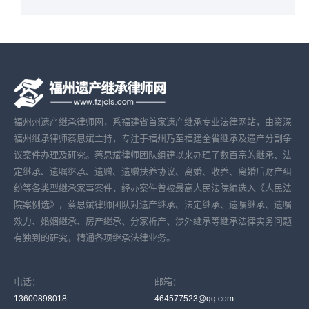
福州州遗产继承律师网，系福建省首家遗产继承专业法律网站，由资深
福州继承律师蔡思斌主持，专注于福州乃至福建全省继承及遗产分割争
议案件办理及研究。蔡思斌律师团队组建以来办理了数百宗的继承、法
定继承、遗嘱继承、遗赠、遗赠扶养协议、离婚、收养、离婚后财产纠
纷等各类型继承家事案件，经办案件曾被最高人民法院编选入《人民法
院案例选》，蔡思斌律师团队对遗产继承、法定继承、遗嘱继承、遗嘱
效力、婚姻继承、房产继承、分家析产、涉外继承等继承法律实务问题
有独到的研究，精通各项继承法律业务。
电话：
邮箱：
13600898018
464577523@qq.com