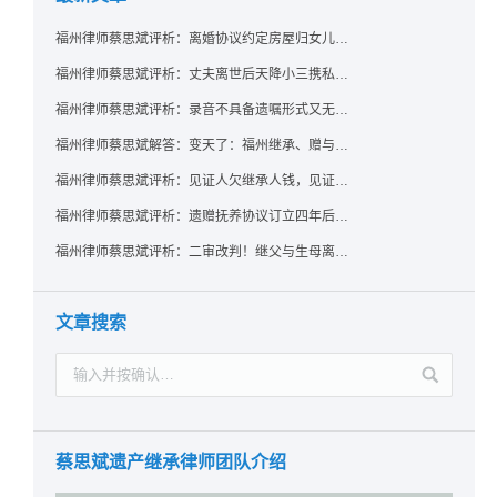
福州律师蔡思斌评析：离婚协议约定房屋归女儿所有，父亲去世后继母能否拒绝过户？
福州律师蔡思斌评析：丈夫离世后天降小三携私生子争遗产，法院正义判决保住原配80%份额！
福州律师蔡思斌评析：录音不具备遗嘱形式又无法证明赠与意愿——法院：按法定继承处理
福州律师蔡思斌解答：变天了：福州继承、赠与房产转让要收20%个税？福州国税官方回复来了！
福州律师蔡思斌评析：见证人欠继承人钱，见证遗嘱还有效吗？
福州律师蔡思斌评析：遗赠抚养协议订立四年后丧失民事行为能力，协议有效吗？
福州律师蔡思斌评析：二审改判！继父与生母离婚后，曾受其抚养的继子女是否仍享有继承权？
文章搜索
蔡思斌遗产继承律师团队介绍