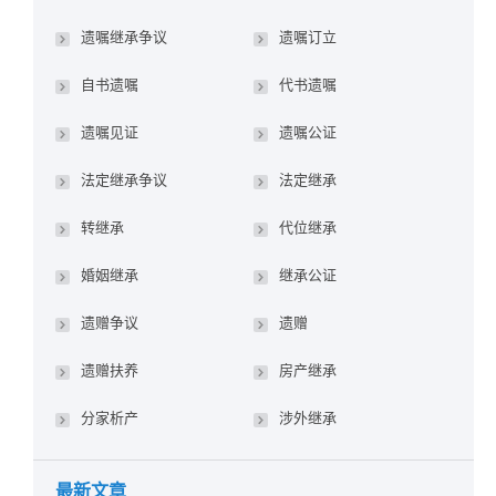
遗嘱继承争议
遗嘱订立
自书遗嘱
代书遗嘱
遗嘱见证
遗嘱公证
法定继承争议
法定继承
转继承
代位继承
婚姻继承
继承公证
遗赠争议
遗赠
遗赠扶养
房产继承
分家析产
涉外继承
最新文章