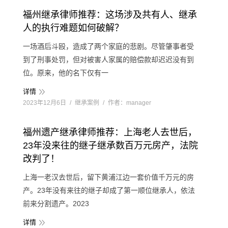
福州继承律师推荐：这场涉及共有人、继承
人的执行难题如何破解？
一场酒后斗殴，造成了两个家庭的悲剧。尽管肇事者受
到了刑事处罚，但对被害人家属的赔偿款却迟迟没有到
位。原来，他的名下仅有一
详情
2023年12月6日
继承案例
作者：
manager
福州遗产继承律师推荐：上海老人去世后，
23年没来往的继子继承数百万元房产，法院
改判了！
上海一老汉去世后，留下黄浦江边一套价值千万元的房
产。23年没有来往的继子却成了第一顺位继承人，依法
前来分割遗产。2023
详情